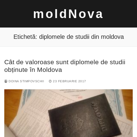
Sari
moldNova
la
conținut
Etichetă:
diplomele de studii din moldova
Cât de valoroase sunt diplomele de studii
Caută
obținute în Moldova
după:
DOINA STIMPOVSCHII
23 FEBRUARIE 2017