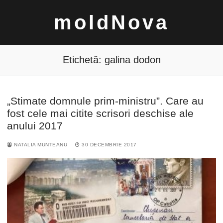
Sari
moldNova
la
conținut
Etichetă:
galina dodon
„Stimate domnule prim-ministru”. Care au
Caută
fost cele mai citite scrisori deschise ale
după:
anului 2017
NATALIA MUNTEANU
30 DECEMBRIE 2017