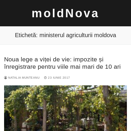
Sari
moldNova
la
conținut
Etichetă:
ministerul agriculturii moldova
Noua lege a viței de vie: impozite și
Caută
înregistrare pentru viile mai mari de 10 ari
după:
NATALIA MUNTEANU
23 IUNIE 2017