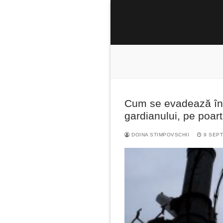
Sari
la
conținut
Cum se evadează în
Caută
gardianului, pe poart
după:
DOINA STIMPOVSCHII
9 SEPT