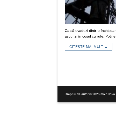
Ca să evadezi dintr-o închisoar
ascunzi în coșul cu rufe. Poți i
CITEȘTE MAI MULT →
Drepturi de autor © 2026 moldNova