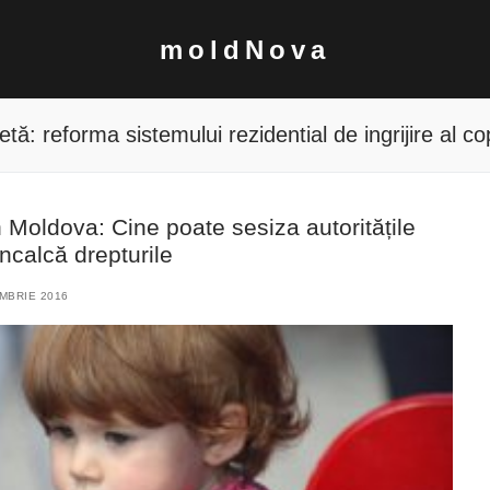
moldNova
hetă:
reforma sistemului rezidential de ingrijire al cop
în Moldova: Cine poate sesiza autoritățile
încalcă drepturile
MBRIE 2016