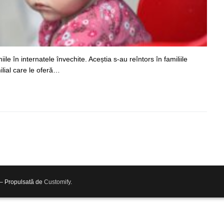
iile în internatele învechite. Aceștia s-au reîntors în familiile
ilial care le oferă…
 – Propulsată de
Customify
.