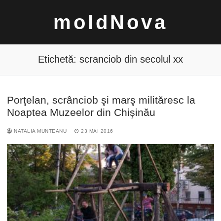
Sari
moldNova
la
conținut
Etichetă:
scranciob din secolul xx
Porţelan, scrânciob şi marş milităresc la
Caută
Noaptea Muzeelor din Chişinău
după:
NATALIA MUNTEANU
23 MAI 2016