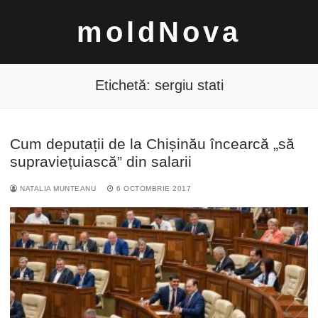
Sari
moldNova
la
conținut
Etichetă:
sergiu stati
Cum deputații de la Chișinău încearcă „să
Caută
supraviețuiască” din salarii
după:
NATALIA MUNTEANU
6 OCTOMBRIE 2017