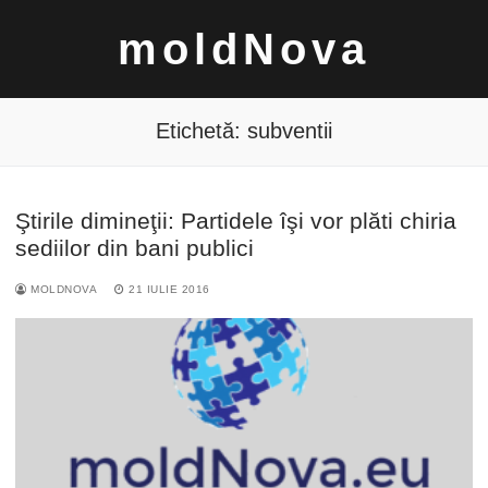
Sari
moldNova
la
conținut
Etichetă:
subventii
Ştirile dimineţii: Partidele îşi vor plăti chiria
Caută
sediilor din bani publici
după:
MOLDNOVA
21 IULIE 2016