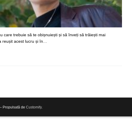
 care trebuie să te obișnuiești și să înveți să trăiești mai
 reușit acest lucru și în…
 – Propulsată de
Customify
.