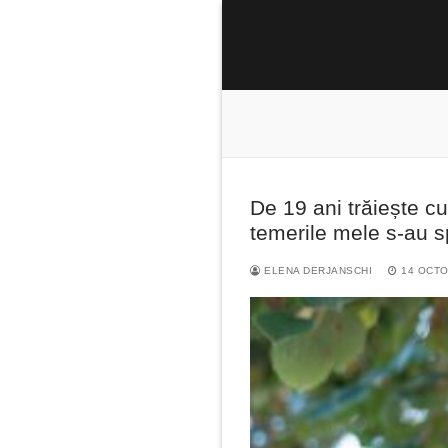
Sari
la
conținut
De 19 ani trăiește cu
Caută
temerile mele s-au s
după:
ELENA DERJANSCHI
14 OCTO