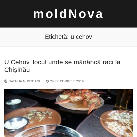
Sari
moldNova
la
conținut
Etichetă:
u cehov
U Cehov, locul unde se mănâncă raci la
Caută
Chișinău
după:
NATALIA MUNTEANU
26 DECEMBRIE 2016