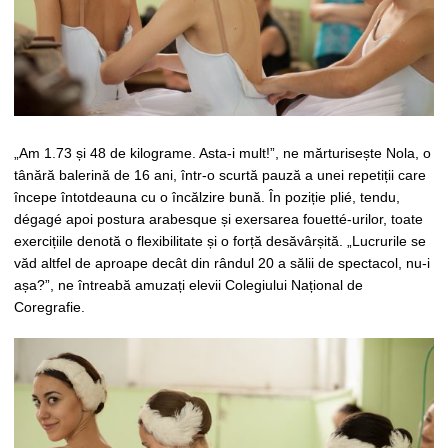
„Am 1.73 și 48 de kilograme. Asta-i mult!”, ne mărturisește Nola, o
tânără balerină de 16 ani, într-o scurtă pauză a unei repetiții care
începe întotdeauna cu o încălzire bună. În poziție plié, tendu,
dégagé apoi postura arabesque și exersarea fouetté-urilor, toate
exercițiile denotă o flexibilitate și o forță desăvârșită. „Lucrurile se
văd altfel de aproape decât din rândul 20 a sălii de spectacol, nu-i
așa?”, ne întreabă amuzați elevii Colegiului Național de
Coregrafie.