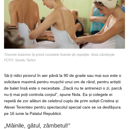
Tinerele balerine își prind corsetele înainte de repetiție. Nola zâmbește.
FOTO: Sandu Tarlev
Să-ți ridici piciorul în aer până la 90 de grade sau mai sus este o
solicitare maximă pentru mușchii unui om de rând, pentru artiștii
de balet însă este o necesitate. „Dacă nu te antrenezi o zi, parcă
nu-ți mai poți controla corpul”, spune Nola. Ea și colegele ei
repetă de zor alături de celebrul cuplu de prim soliști Cristina și
Alexei Terentiev pentru spectacolul special care se va desfășura
pe 16 iunie la Palatul Republicii.
„Mâinile, gâtul, zâmbetul!”