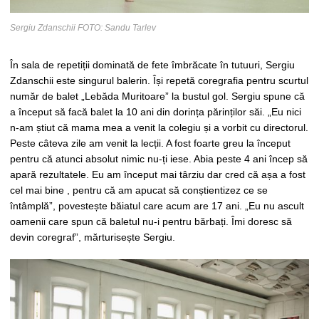
Sergiu Zdanschii FOTO: Sandu Tarlev
În sala de repetiții dominată de fete îmbrăcate în tutuuri, Sergiu
Zdanschii este singurul balerin. Își repetă coregrafia pentru scurtul
număr de balet „Lebăda Muritoare” la bustul gol. Sergiu spune că
a început să facă balet la 10 ani din dorința părinților săi. „Eu nici
n-am știut că mama mea a venit la colegiu și a vorbit cu directorul.
Peste câteva zile am venit la lecții. A fost foarte greu la început
pentru că atunci absolut nimic nu-ți iese. Abia peste 4 ani încep să
apară rezultatele. Eu am început mai târziu dar cred că așa a fost
cel mai bine , pentru că am apucat să conștientizez ce se
întâmplă”, povestește băiatul care acum are 17 ani. „Eu nu ascult
oamenii care spun că baletul nu-i pentru bărbați. Îmi doresc să
devin coregraf”, mărturisește Sergiu.