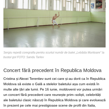
Sergiu repetă coregrafia pentru scurtul număr de balet „Lebăda Muritoare” la
bustul gol FOTO: Sandu Tarlev
Concert fără precedent în Republica Moldova
Cristina și Alexei Terentiev sunt cei care și-au dorit ca în Republica
Moldova să existe o Gală a stelelor baletului așa cum există în
multe alte țări ale lumii. Pe 16 iunie, moldovenii vor putea urmări
un concert fără precedent care reunește prim–soliști, celebrități
ale baletului clasic născuți în Republica Moldova și care evoluează
în prezent pe cele mai prestigioase scene de profil din Italia,