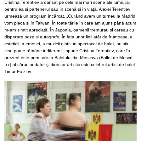
Cristina Terentiev a dansat pe cele mai mari scene ale lumii, iar
pentru ea și partenerul său în scenă și în viață, Alexei Terentiev
urmează un program încărcat. „Curând avem un turneu la Madrid,
vom pleca și în Taiwan. În toate țările în care am ajuns până acum
m-am simțit apreciată. În Japonia, oamenii tremurau și cereau cu
disperare poze și autografe. În fața unor linii atât de frumoase, a
esteticii, a emoției, a muzicii dintr-un spectacol de balet, nu știu
cine poate rămâne indiferent”, spune Cristina Terentiev, care în
prezent este prim solista Baletului din Moscova (Ballet de Moscú –
n.r) al cărui fondator și director artistic este celebrul artist de balet
Timur Faiziev.