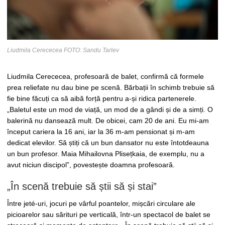
Liudmila Cerececea FOTO: Sandu Tarlev
Liudmila Cerececea, profesoară de balet, confirmă că formele
prea reliefate nu dau bine pe scenă. Bărbații în schimb trebuie să
fie bine făcuți ca să aibă forță pentru a-și ridica partenerele.
„Baletul este un mod de viață, un mod de a gândi și de a simți. O
balerină nu dansează mult. De obicei, cam 20 de ani. Eu mi-am
început cariera la 16 ani, iar la 36 m-am pensionat și m-am
dedicat elevilor. Să știți că un bun dansator nu este întotdeauna
un bun profesor. Maia Mihailovna Plisețkaia, de exemplu, nu a
avut niciun discipol”, povestește doamna profesoară.
„În scenă trebuie să știi să și stai”
Între jeté-uri, jocuri pe vârful poantelor, mișcări circulare ale
picioarelor sau sărituri pe verticală, într-un spectacol de balet se