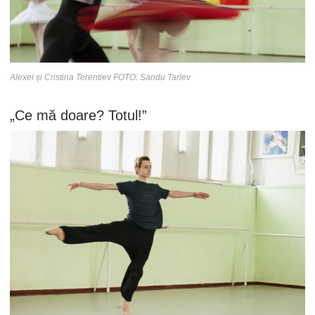
Alexei și Cristina Terentiev FOTO: Sandu Tarlev
„Ce mă doare? Totul!”