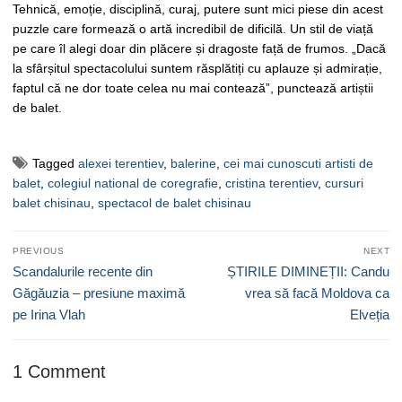
Tehnică, emoție, disciplină, curaj, putere sunt mici piese din acest
puzzle care formează o artă incredibil de dificilă. Un stil de viață
pe care îl alegi doar din plăcere și dragoste față de frumos. „Dacă
la sfârșitul spectacolului suntem răsplătiți cu aplauze și admirație,
faptul că ne dor toate celea nu mai contează”, punctează artiștii
de balet.
Tagged
alexei terentiev
,
balerine
,
cei mai cunoscuti artisti de
balet
,
colegiul national de coregrafie
,
cristina terentiev
,
cursuri
balet chisinau
,
spectacol de balet chisinau
Navigare
PREVIOUS
NEXT
în
Previous
Next
Scandalurile recente din
ȘTIRILE DIMINEȚII: Candu
articole
post:
post:
Găgăuzia – presiune maximă
vrea să facă Moldova ca
pe Irina Vlah
Elveția
1 Comment