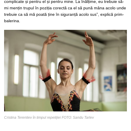
complicate și pentru el și pentru mine. La înălțime, eu trebuie să-
mi mențin trupul în poziția corectă ca el să pună mâna acolo unde
trebuie ca să mă poată ține în siguranță acolo sus”, explică prim-
balerina.
Cristina Terentiev în timpul repetiției FOTO: Sandu Tarlev