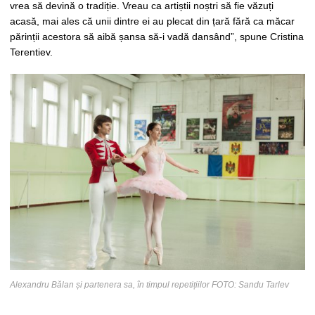
vrea să devină o tradiție. Vreau ca artiștii noștri să fie văzuți
acasă, mai ales că unii dintre ei au plecat din țară fără ca măcar
părinții acestora să aibă șansa să-i vadă dansând”, spune Cristina
Terentiev.
Alexandru Bălan și partenera sa, în timpul repetițiilor FOTO: Sandu Tarlev