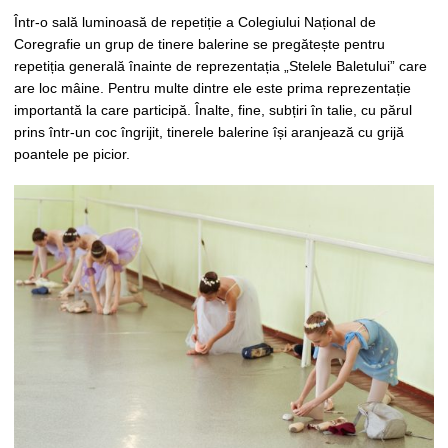
Într-o sală luminoasă de repetiție a Colegiului Național de
Coregrafie un grup de tinere balerine se pregătește pentru
repetiția generală înainte de reprezentația „Stelele Baletului” care
are loc mâine. Pentru multe dintre ele este prima reprezentație
importantă la care participă. Înalte, fine, subțiri în talie, cu părul
prins într-un coc îngrijit, tinerele balerine își aranjează cu grijă
poantele pe picior.