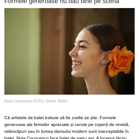
Formele generoase nu dau bine pe scenă
Nola Cococenco FOTO: Sandu Tarlev
Că artistele de balet trebuie să fie zvelte se știe. Formele
generoase ale femeilor apreciate și cerute pe coperți de revistă,
videoclipuri sau în lumea dansului modern sunt inacceptabile în
balet. Nola Cococenco face balet de patru ani. A început târziu,