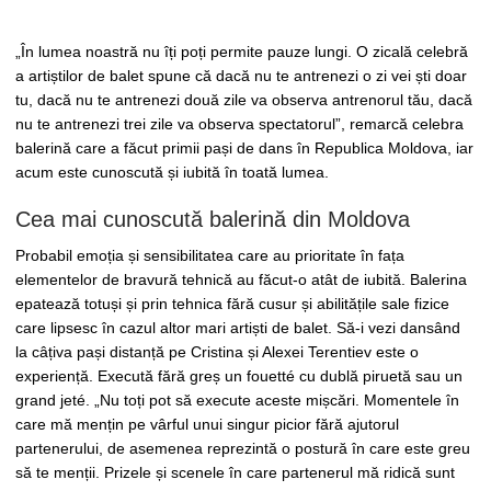
„În lumea noastră nu îți poți permite pauze lungi. O zicală celebră
a artiștilor de balet spune că dacă nu te antrenezi o zi vei ști doar
tu, dacă nu te antrenezi două zile va observa antrenorul tău, dacă
nu te antrenezi trei zile va observa spectatorul”, remarcă celebra
balerină care a făcut primii pași de dans în Republica Moldova, iar
acum este cunoscută și iubită în toată lumea.
Cea mai cunoscută balerină din Moldova
Probabil emoția și sensibilitatea care au prioritate în fața
elementelor de bravură tehnică au făcut-o atât de iubită. Balerina
epatează totuși și prin tehnica fără cusur și abilitățile sale fizice
care lipsesc în cazul altor mari artiști de balet. Să-i vezi dansând
la câțiva pași distanță pe Cristina și Alexei Terentiev este o
experiență. Execută fără greș un fouetté cu dublă piruetă sau un
grand jeté. „Nu toți pot să execute aceste mișcări. Momentele în
care mă mențin pe vârful unui singur picior fără ajutorul
partenerului, de asemenea reprezintă o postură în care este greu
să te menții. Prizele și scenele în care partenerul mă ridică sunt