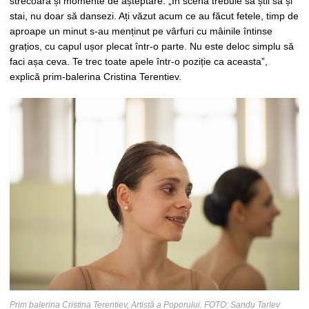
strecoară și momente de așteptare. „În scenă trebuie să știi să și
stai, nu doar să dansezi. Ați văzut acum ce au făcut fetele, timp de
aproape un minut s-au menținut pe vârfuri cu mâinile întinse
grațios, cu capul ușor plecat într-o parte. Nu este deloc simplu să
faci așa ceva. Te trec toate apele într-o poziție ca aceasta”,
explică prim-balerina Cristina Terentiev.
Prim balerina Cristina Terentiev, Artistă a Poporului. FOTO: Sandu Tarlev