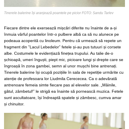
Tinerele balerine își aranjează poantele pe picior FOTO: Sandu Tarlev
Fiecare dintre ele exersează mișcări diferite nu înainte de a-și
înmuia vârful poantelor într-o pulbere albă ca să nu alunece pe
podeaua acoperită cu linoleum. Pentru că urmează să repete un
fragment din ”Lacul Lebedelor” fetele și-au pus tutuuri și corsete
albe. Costumele le evidențiază finețea trupului. Au talie de-o
șchioapă, umeri înguști, piept mic, picioare lungi și drepte care se
îngroașă în zona gambei, semn al unor mușchi bine antrenați.
Tinerele balerine își ocupă pozițiile în sala de repetiție urmărite cu
atenție de profesoara lor Liudmila Cerececea. Ca o adevărată
antrenoare femeia simte fiecare pas al elevelor sale. „Mâinile,
gâtul, zâmbetul!” le strigă ea înainte să pornească muzica. Fetele
sunt ascultatoare, își îndreaptă spatele și zâmbesc, cumva amar
și chinuitor.