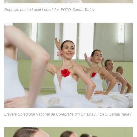
Repetiție pentru Lacul Lebedelor. FOTO: Sandu Tarlev
Elevele Colegiului Național de Coregrafie din Chișinău. FOTO: Sandu Tarlev