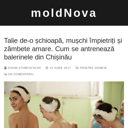
Sari
moldNova
la
conținut
Talie de-o șchioapă, mușchi împietriți și
zâmbete amare. Cum se antrenează
balerinele din Chișinău
Caută
DOINA STIMPOVSCHII
15 IUNIE 2017
PRINTRE OAMENI
după:
UN COMENTARIU