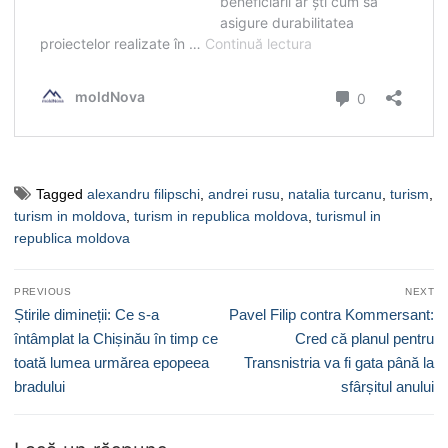
Tagged
alexandru filipschi
,
andrei rusu
,
natalia turcanu
,
turism
,
turism in moldova
,
turism in republica moldova
,
turismul in
republica moldova
Navigare
PREVIOUS
NEXT
în
Previous
Next
Știrile dimineții: Ce s-a
Pavel Filip contra Kommersant:
articole
post:
post:
întâmplat la Chișinău în timp ce
Cred că planul pentru
toată lumea urmărea epopeea
Transnistria va fi gata până la
bradului
sfârșitul anului