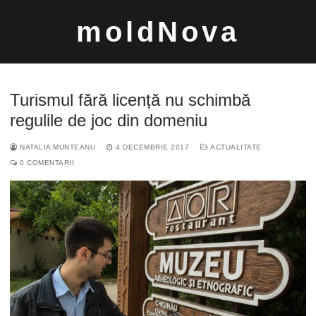
Sari
moldNova
la
conținut
Turismul fără licență nu schimbă
regulile de joc din domeniu
NATALIA MUNTEANU
4 DECEMBRIE 2017
ACTUALITATE
Caută
0 COMENTARII
după: