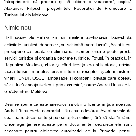
întreprinderii; să procure și să elibereze vouchere”, explică
Alexandru Filipschi, președintele Federației de Promovare a
Turismului din Moldova.
Nimic nou
Unii agenți de turism nu au susținut excluderea licenței de
activitate turistică, deoarece „nu schimbă mare lucru”. „Acest lucru
presupune ca, odată cu eliminarea licenței, oricine poate presta
servicii turistice și organiza pachete turistice. Totuși, în practică, în
Republica Moldova, chiar și când licența era obligatorie, oricine
făcea turism, mai ales turism intern și receptor: școli, ministere,
vinării, UNDP, OSCE, ambasade și companii private care doreau
să-și ducă angajații/clienții prin excursie”, spune Andrei Rusu de la
GoAdventure Moldova.
Deși se spune că este anevoios să obții o licență în țara noastră,
Andrei Rusu crede contrariul. „Nu este adevărat. Aveai nevoie de
doar patru documente și puteai aplica online, fără să stai în rând.
Orice agenție are aceste patru documente, deoarece ele sunt
necesare pentru obținerea autorizației de la Primarie, pentru