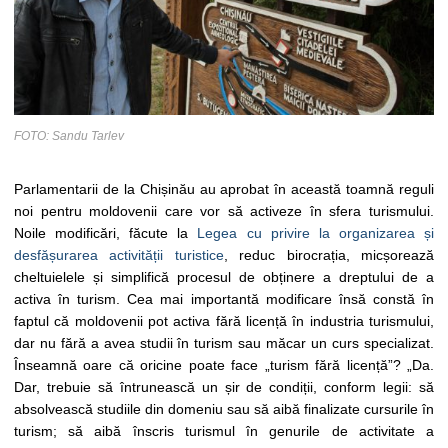
FOTO: Sandu Tarlev
Parlamentarii de la Chișinău au aprobat în această toamnă reguli
noi pentru moldovenii care vor să activeze în sfera turismului.
Noile modificări, făcute la
Legea cu privire la organizarea și
desfășurarea activității turistice
, reduc birocrația, micșorează
cheltuielele și simplifică procesul de obținere a dreptului de a
activa în turism. Cea mai importantă modificare însă constă în
faptul că moldovenii pot activa fără licență în industria turismului,
dar nu fără a avea studii în turism sau măcar un curs specializat.
Înseamnă oare că oricine poate face „turism fără licență”? „Da.
Dar, trebuie să întrunească un șir de condiții, conform legii: să
absolvească studiile din domeniu sau să aibă finalizate cursurile în
turism; să aibă înscris turismul în genurile de activitate a