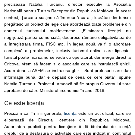
precizează Natalia Țurcanu, director executiv la Asociația
Națională pentru Turism Receptor din Republica Moldova. În acest
context, Țurcanu susține că împreună cu alți lucrători din turism
pregătesc un proiect de lege care abordează toate problemele din
domeniul turismului moldovenesc. „Eliminarea licenței nu
neglijează partea comercială, deoarece rămâne obligativitatea de
a înregistrara firma, FISC etc. În legea nouă va fi o abordare
complexă a problemelor, inclusiv turismul online care lipsește:
turistul poate nici să nu se vadă cu operatorul, dar merge direct la
Cricova. Vrem să facem și o asociație care să instruiască ghizii.
Acum doar la ASEM se instruiesc ghizii. Sunt profesori care dau
informație bună, dar e depășit de ceea ce cere piața”, spune
Natalia Țurcanu. Proiectul urmează să fie propus Guvernului spre
aprobare de către Ministerul Economiei în anul 2018.
Ce este licența
Precizăm că, în linii generale,
licenţa
este un act oficial, care se
eliberează de Direcția licențiere din Republica Moldova.
Autoritatea publică pentru licenţiere îi dă titularului de licenţă
dreptul de a desfăşura o activitate care este indicat în conţinutul