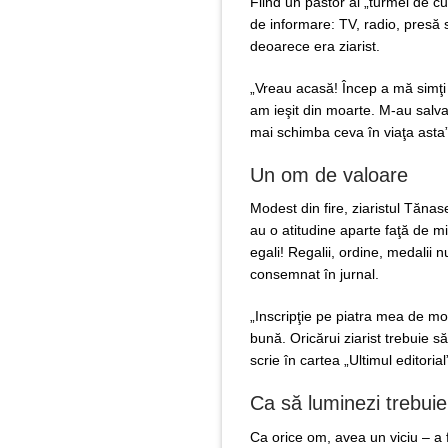
Fiind un păstor al „turmei de c
de informare: TV, radio, presă s
deoarece era ziarist.
„Vreau acasă! Încep a mă simţi
am ieşit din moarte. M-au salvat:
mai schimba ceva în viaţa asta”
Un om de valoare
Modest din fire, ziaristul Tănas
au o atitudine aparte faţă de min
egali! Regalii, ordine, medalii n
consemnat în jurnal.
„Inscripţie pe piatra mea de m
bună. Oricărui ziarist trebuie să
scrie în cartea „Ultimul editorial
Ca să luminezi trebuie
Ca orice om, avea un viciu – a 