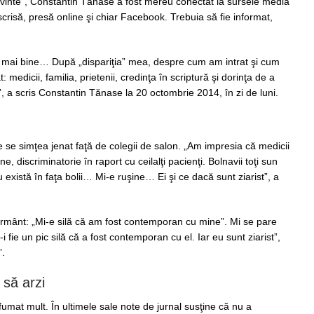
uvinte”, Constantin Tănase a fost mereu conectat la sursele media
crisă, presă online şi chiar Facebook. Trebuia să fie informat,
 mai bine… După „dispariţia” mea, despre cum am intrat şi cum
 medicii, familia, prietenii, credinţa în scriptură şi dorinţa de a
, a scris Constantin Tănase la 20 octombrie 2014, în zi de luni.
e se simţea jenat faţă de colegii de salon. „Am impresia că medicii
e, discriminatorie în raport cu ceilalţi pacienţi. Bolnavii toţi sun
u există în faţa bolii… Mi-e ruşine… Ei şi ce dacă sunt ziarist”, a
ormânt: „Mi-e silă că am fost contemporan cu mine”. Mi se pare
-i fie un pic silă că a fost contemporan cu el. Iar eu sunt ziarist”,
”.
 să arzi
fumat mult. În ultimele sale note de jurnal susţine că nu a