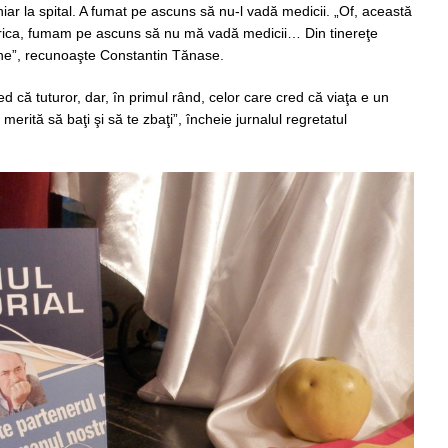
chiar la spital. A fumat pe ascuns să nu-l vadă medicii. „Of, această
Africa, fumam pe ascuns să nu mă vadă medicii… Din tinereţe
ine”, recunoaşte Constantin Tănase.
ed că tuturor, dar, în primul rând, celor care cred că viaţa e un
erită să baţi şi să te zbaţi”, încheie jurnalul regretatul