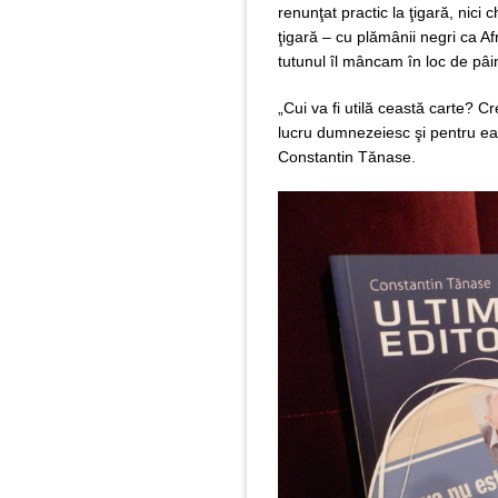
renunţat practic la ţigară, nici 
ţigară – cu plămânii negri ca 
tutunul îl mâncam în loc de pâ
„Cui va fi utilă ceastă carte? Cr
lucru dumnezeiesc şi pentru ea m
Constantin Tănase.