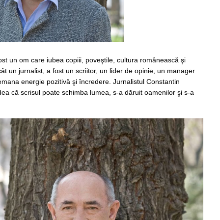
ost un om care iubea copiii, poveştile, cultura românească şi
ecât un jurnalist, a fost un scriitor, un lider de opinie, un manager
emana energie pozitivă şi încredere. Jurnalistul Constantin
dea că scrisul poate schimba lumea, s-a dăruit oamenilor şi s-a