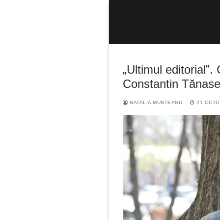
Sari
la
conținut
„Ultimul editorial”
Constantin Tănas
NATALIA MUNTEANU
21 OCTO
Caută
după: