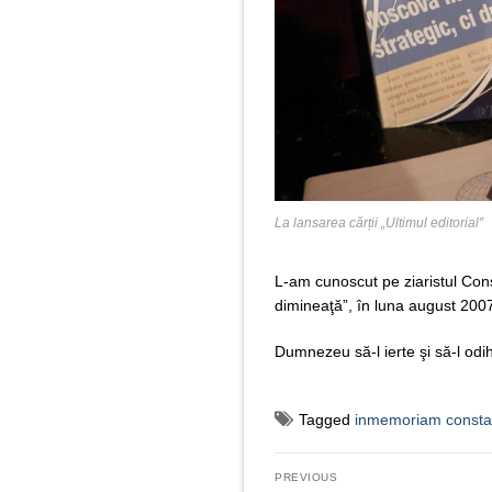
La lansarea cărții „Ultimul editorial”
L-am cunoscut pe ziaristul Con
dimineaţă”, în luna august 200
Dumnezeu să-l ierte şi să-l od
Tagged
inmemoriam consta
Navigare
PREVIOUS