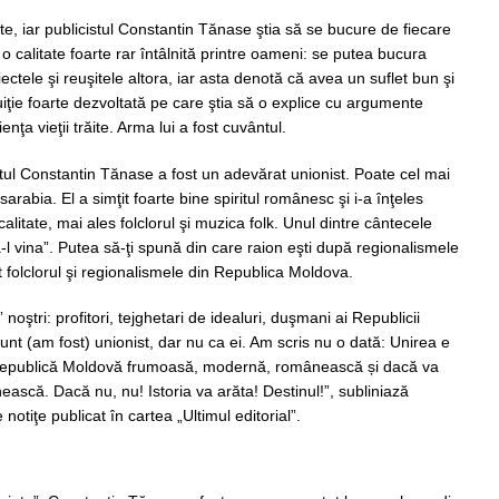
nte, iar publicistul Constantin Tănase ştia să se bucure de fiecare
 o calitate foarte rar întâlnită printre oameni: se putea bucura
ectele şi reuşitele altora, iar asta denotă că avea un suflet bun şi
uiţie foarte dezvoltată pe care ştia să o explice cu argumente
ienţa vieţii trăite. Arma lui a fost cuvântul.
tul Constantin Tănase a fost un adevărat unionist. Poate cel mai
arabia. El a simţit foarte bine spiritul românesc şi i-a înţeles
itate, mai ales folclorul şi muzica folk. Unul dintre cântecele
-l vina”. Putea să-ţi spună din care raion eşti după regionalismele
t folclorul şi regionalismele din Republica Moldova.
noştri: profitori, tejghetari de idealuri, duşmani ai Republicii
unt (am fost) unionist, dar nu ca ei. Am scris nu o dată: Unirea e
Republică Moldovă frumoasă, modernă, românească și dacă va
nească. Dacă nu, nu! Istoria va arăta! Destinul!”, subliniază
otiţe publicat în cartea „Ultimul editorial”.