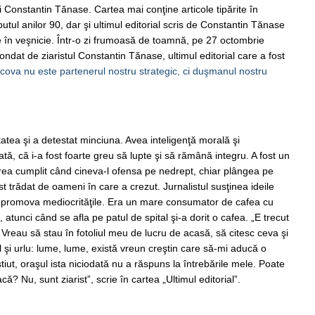
lui Constantin Tănase. Cartea mai conţine articole tipărite în
putul anilor 90, dar şi ultimul editorial scris de Constantin Tănase
ce în veşnicie. Într-o zi frumoasă de toamnă, pe 27 octombrie
ondat de ziaristul Constantin Tănase, ultimul editorial care a fost
cova nu este partenerul nostru strategic, ci duşmanul nostru
atea şi a detestat minciuna. Avea inteligenţă morală şi
ată, că i-a fost foarte greu să lupte şi să rămână integru. A fost un
erea cumplit când cineva-l ofensa pe nedrept, chiar plângea pe
st trădat de oameni în care a crezut. Jurnalistul susţinea ideile
 promova mediocrităţile. Era un mare consumator de cafea cu
 atunci când se afla pe patul de spital şi-a dorit o cafea. „E trecut
Vreau să stau în fotoliul meu de lucru de acasă, să citesc ceva şi
şi urlu: lume, lume, există vreun creştin care să-mi aducă o
iut, oraşul ista niciodată nu a răspuns la întrebările mele. Poate
ă? Nu, sunt ziarist”, scrie în cartea „Ultimul editorial”.