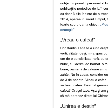
notiţe din jurnalul personal al 
publicaţiile periodice de la înce
cu doar 3 zile înainte de a tre
2014, apărea în ziarul Timpul, f
foarte scurt, dar la obiect:
„Mos
strategic”.
„Vreau o cafea!”
Constantin Tănase a iubit drept
verticalitate, deşi, mi-a spus od
om de o sensibilitate rară, suf
bune, cu lacrimi de bărbat. A fo
bune, oamenii de valoare şi nu
zahăr. Nu în zadar, consider eu,
de 3 de noapte. Vreau o cafea! 
să beau cafea. Deschid geamul 
cafea? Oraşul tace. Aşa şi am şt
să mă adresez direct lui Chirtoac
„Unirea e destin”