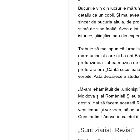
Bucuriile vin din lucrurile măru
detaliu ca un copil. Şi mai avea
sincer de bucuria altuia, de proi
stimă de sine înaltă. Avea o int
istorice, ştiinţifice sau din exper
Trebuie să mai spun că jurnalis
mare unionist care ni l-a dat Bas
profunzimea. Iubea muzica de cal
preferate era „Cântă cucul bată
vorbite. Asta deoarece a studia
„M-am lehămătuit de „unioniştii” 
Moldova şi ai României! Şi eu s
destin. Hai să facem această 
veni timpul şi vor vrea, să se u
Constantin Tănase în caietul de n
„Sunt ziarist. Rezist”