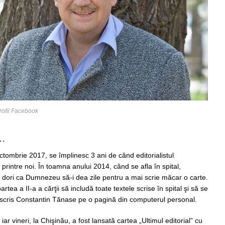
rofil Facebook
r…
ctombrie 2017, se împlinesc 3 ani de când editorialistul
rintre noi. În toamna anului 2014, când se afla în spital,
-ar dori ca Dumnezeu să-i dea zile pentru a mai scrie măcar o carte.
artea a II-a a cărţii să includă toate textele scrise în spital şi să se
a scris Constantin Tănase pe o pagină din computerul personal.
 iar vineri, la Chişinău, a fost lansată cartea „Ultimul editorial” cu