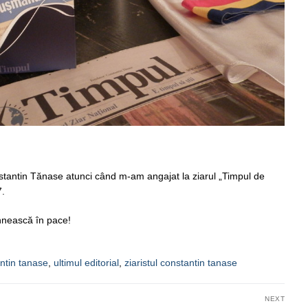
stantin Tănase atunci când m-am angajat la ziarul „Timpul de
7.
ihnească în pace!
ntin tanase
,
ultimul editorial
,
ziaristul constantin tanase
NEXT