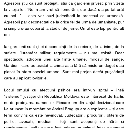
Agresorii știu că sunt protejați, știu că gardienii privesc prin vizetă
la vitejia lor. ”Noi n-am vrut să-l omorâm, dar dacă s-a purtat urât
cu noi…” – asta vor auzi judecătorii la procesul ce urmează.
Agresorii par deconectați de la orice fel de urmă de umanitate, pur
și simplu s-au coborât la stadiul de jivine. Omul este lup pentru alt
om.
Iar gardienii sunt și ei deconectați de la creiere, de la inimi, de la
suflete. Jurământ militar, regulamente – nu mai există. Doar
spectacolul zdrobirii unei alte ființe umane, mirosul de sânge.
Gardienii care au asistat la crima asta fără să miște un deget s-au
plasat în afara speciei umane. Sunt mai prejos decât pușcăriașii
care au aplicat loviturile.
Locul omului cu afecțiuni psihice era într-un spital – însă
”sistemul” justiției din Republica Moldova este interesat de hârtii,
nu de protejarea oamenilor. Fiecare om din lanțul decizional care
l-a aruncat în mormânt pe Andrei Braguța are o explicație – și este
ferm convins că este nevinovat. Judecătorii, procurorii, ofițerii de
poliție, avocații, medicii – toți sunt acoperiți de hârtii și
regulamente. Însă un om a fost ucis ca un animal, într-un dement