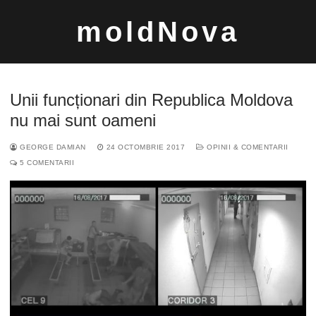
Sari
moldNova
la
conținut
Unii funcționari din Republica Moldova
nu mai sunt oameni
GEORGE DAMIAN
24 OCTOMBRIE 2017
OPINII & COMENTARII
Caută
5 COMENTARII
după: