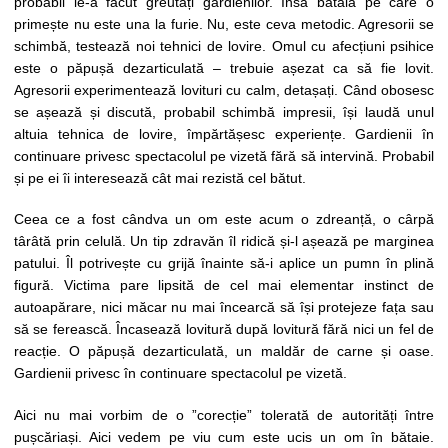
probabil le-a făcut greutăți gardienilor. Însă bătaia pe care o
primește nu este una la furie. Nu, este ceva metodic. Agresorii se
schimbă, testează noi tehnici de lovire. Omul cu afecțiuni psihice
este o păpușă dezarticulată – trebuie așezat ca să fie lovit.
Agresorii experimentează lovituri cu calm, detașați. Când obosesc
se așează și discută, probabil schimbă impresii, își laudă unul
altuia tehnica de lovire, împărtășesc experiențe. Gardienii în
continuare privesc spectacolul pe vizetă fără să intervină. Probabil
și pe ei îi interesează cât mai rezistă cel bătut.
Ceea ce a fost cândva un om este acum o zdreanță, o cârpă
târâtă prin celulă. Un tip zdravăn îl ridică și-l așează pe marginea
patului. Îl potrivește cu grijă înainte să-i aplice un pumn în plină
figură. Victima pare lipsită de cel mai elementar instinct de
autoapărare, nici măcar nu mai încearcă să își protejeze fața sau
să se ferească. Încasează lovitură după lovitură fără nici un fel de
reacție. O păpușă dezarticulată, un maldăr de carne și oase.
Gardienii privesc în continuare spectacolul pe vizetă.
Aici nu mai vorbim de o ”corecție” tolerată de autorități între
pușcăriași. Aici vedem pe viu cum este ucis un om în bătaie.