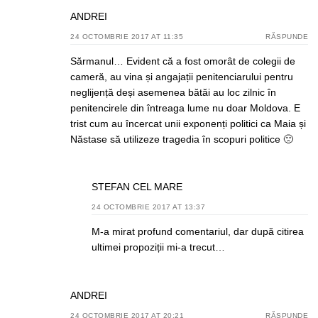
ANDREI
24 OCTOMBRIE 2017 AT 11:35
RĂSPUNDE
Sărmanul… Evident că a fost omorât de colegii de
cameră, au vina și angajații penitenciarului pentru
neglijență deși asemenea bătăi au loc zilnic în
penitencirele din întreaga lume nu doar Moldova. E
trist cum au încercat unii exponenți politici ca Maia și
Năstase să utilizeze tragedia în scopuri politice 🙁
STEFAN CEL MARE
24 OCTOMBRIE 2017 AT 13:37
M-a mirat profund comentariul, dar după citirea
ultimei propoziții mi-a trecut…
ANDREI
24 OCTOMBRIE 2017 AT 20:21
RĂSPUNDE