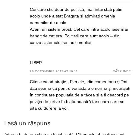
Cei care stiu doar de politică, mai întâi stati putin
acolo unde a stat Braguta si admirați omenia
oamenilor de acolo.
Avem un sistem prost. Cel care intră acolo iese mai
bandit de cat era. Polițiștii care sunt acolo – din
cauza sistemului se fac complici.
LIBER
26 OCTOMBRIE 2017 AT 16:11
RĂSPUNDE
Citesc cu admirație,, Pierlele,, din comentariu și îmi
dau seama ca pentru voi asta e o norma și încurajați
în continuare populația de a tăcea și a fi deacord pe
poziția de jertve în biata noastră tarisoara care se
uita cu durere la voi.
Lasă un răspuns
Adresa ta de email nu va fi publicată.
Câmpurile obligatorii sunt