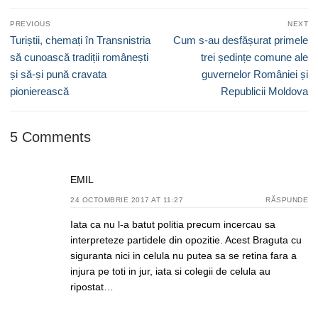
Navigare
PREVIOUS
NEXT
în
Previous
Next
Turiștii, chemați în Transnistria
Cum s-au desfășurat primele
articole
post:
post:
să cunoască tradiții românești
trei ședințe comune ale
și să-și pună cravata
guvernelor României și
pionierească
Republicii Moldova
5 Comments
EMIL
24 OCTOMBRIE 2017 AT 11:27
RĂSPUNDE
Iata ca nu l-a batut politia precum incercau sa
interpreteze partidele din opozitie. Acest Braguta cu
siguranta nici in celula nu putea sa se retina fara a
injura pe toti in jur, iata si colegii de celula au
ripostat…