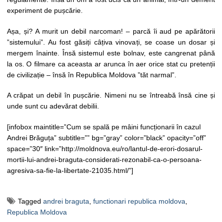
experiment de pușcărie.
Așa, și? A murit un debil narcoman! – parcă îi aud pe apărătorii
”sistemului”. Au fost găsiți câțiva vinovați, se coase un dosar și
mergem înainte. Însă sistemul este bolnav, este cangrenat până
la os. O filmare ca aceasta ar arunca în aer orice stat cu pretenții
de civilizație – însă în Republica Moldova ”tăt narmal”.
A crăpat un debil în pușcărie. Nimeni nu se întreabă însă cine și
unde sunt cu adevărat debilii.
[infobox maintitle=”Cum se spală pe mâini funcționarii în cazul
Andrei Brăguța” subtitle=”” bg=”gray” color=”black” opacity=”off”
space=”30″ link=”http://moldnova.eu/ro/lantul-de-erori-dosarul-
mortii-lui-andrei-braguta-considerati-rezonabil-ca-o-persoana-
agresiva-sa-fie-la-libertate-21035.html/”]
Tagged
andrei braguta
,
functionari republica moldova
,
Republica Moldova