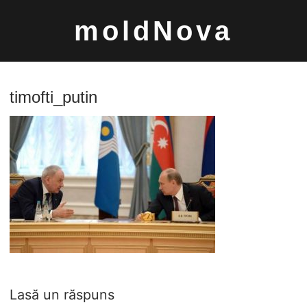
Sari
moldNova
la
conținut
timofti_putin
Caută
după:
Lasă un răspuns