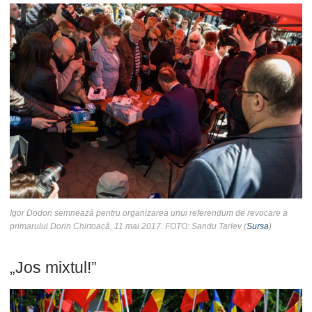
Igor Dodon semnează pentru organizarea unui referendum de revocare a
primarului Dorin Chirtoacă, 11 mai 2017. FOTO: Sandu Tarlev (
Sursa
)
„Jos mixtul!”