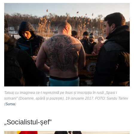
Tatuaj cu imaginea ce-l reprezintă pe Iisus și inscripția în rusă „Spasi i
sohrani” (Doamne, apără și pazește), 19 ianuarie 2017. FOTO: Sandu Tarlev
(
Sursa
)
„Socialistul-șef”