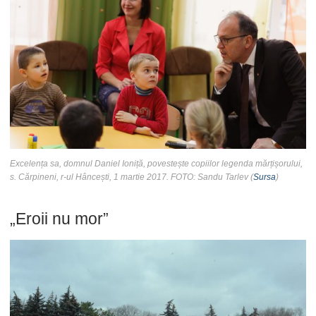
Excelența sa, domnul Daniel Ioniță, povestește copiilor legenda mărțișorului,
s. Cărpineni, r-ul Hâncești, 1 martie 2017. FOTO: Sandu Tarlev (
Sursa
)
„Eroii nu mor”