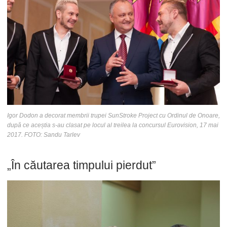
Igor Dodon a decorat membrii trupei SunStroke Project cu Ordinul de Onoare,
după ce aceștia s-au clasat pe locul al treilea la concursul Eurovision, 17 mai
2017. FOTO: Sandu Tarlev
„În căutarea timpului pierdut”