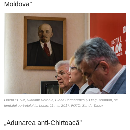
Moldova”
Liderii PCRM, Vladimir Voronin, Elena Bodnarenco și Oleg Reidman, pe
fundalul portretului lui Lenin, 11 mai 2017. FOTO: Sandu Tarlev
„Adunarea anti-Chirtoacă”