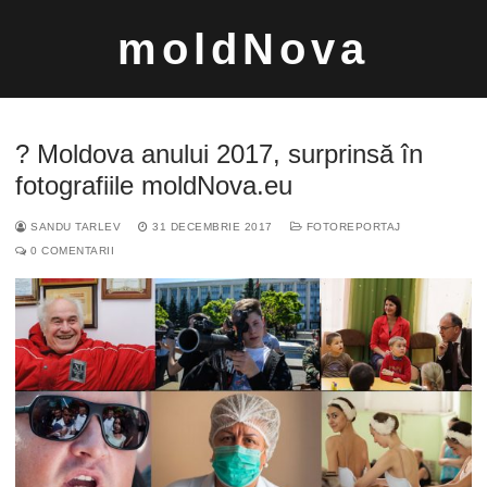
Sari
moldNova
la
conținut
? Moldova anului 2017, surprinsă în
fotografiile moldNova.eu
SANDU TARLEV
31 DECEMBRIE 2017
FOTOREPORTAJ
Caută
0 COMENTARII
după: