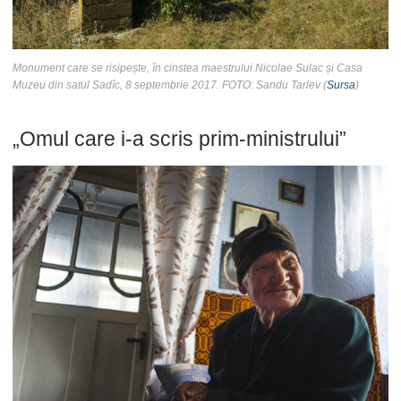
Monument care se risipește, în cinstea maestrului Nicolae Sulac și Casa
Muzeu din satul Sadîc, 8 septembrie 2017. FOTO: Sandu Tarlev (
Sursa
)
„Omul care i-a scris prim-ministrului”