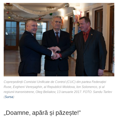
Copreședinții Comisiei Unificate de Control (CUC) din partea Federației
Ruse, Evgheni Vereșaghin, al Republicii Moldova, Ion Solonenco, și al
regiunii transnistrene, Oleg Beliakov, 13 ianuarie 2017. FOTO: Sandu Tarlev
(
Sursa
)
„Doamne, apără și păzește!”