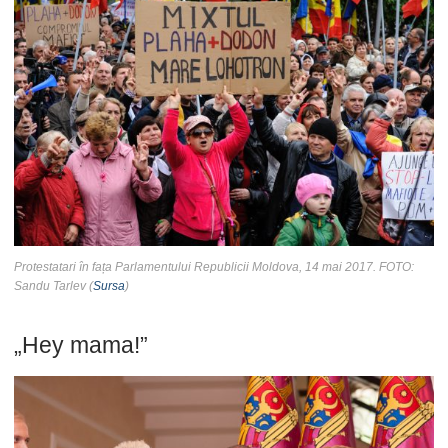
Protestatari în fața Parlamentului Republicii Moldova, 14 mai 2017. FOTO:
Sandu Tarlev (
Sursa
)
„Hey mama!”