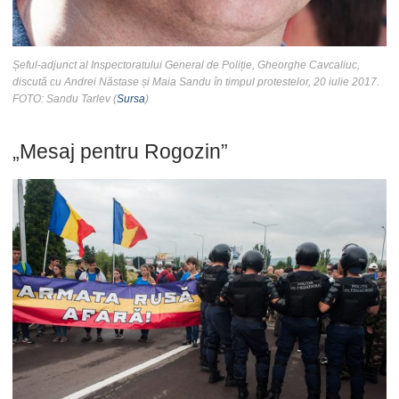
Șeful-adjunct al Inspectoratului General de Poliție, Gheorghe Cavcaliuc,
discută cu Andrei Năstase și Maia Sandu în timpul protestelor, 20 iulie 2017.
FOTO: Sandu Tarlev (
Sursa
)
„Mesaj pentru Rogozin”