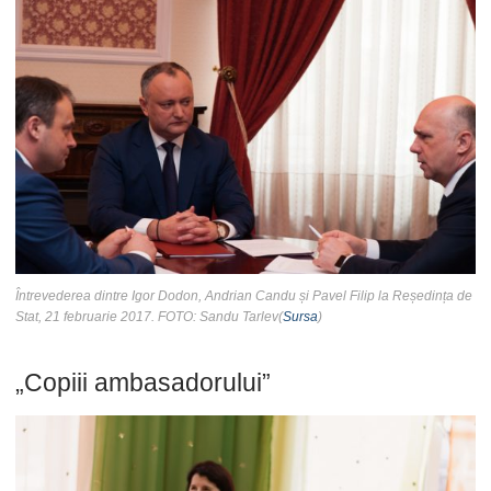
Întrevederea dintre Igor Dodon, Andrian Candu și Pavel Filip la Reședința de
Stat, 21 februarie 2017. FOTO: Sandu Tarlev(
Sursa
)
„Copiii ambasadorului”