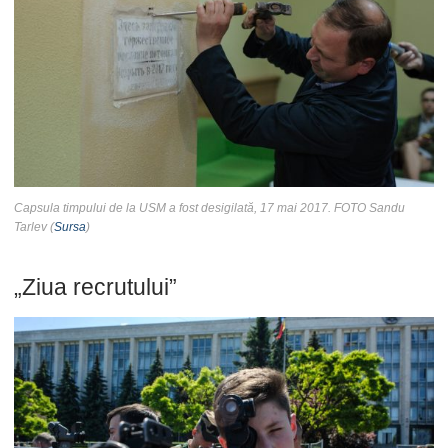
Capsula timpului de la USM a fost desigilată, 17 mai 2017. FOTO Sandu
Tarlev (
Sursa
)
„Ziua recrutului”