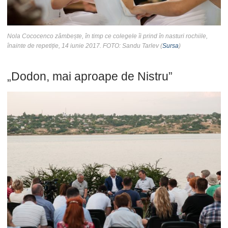
Nola Cococenco zâmbește, în timp ce colegele îi prind în nasturi rochiile,
înainte de repetiție, 14 iunie 2017. FOTO: Sandu Tarlev (
Sursa
)
„Dodon, mai aproape de Nistru”