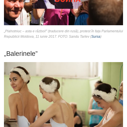
„Plahotniuc – asta e război!” (traducere din rusă), protest în fața Parlamentului
Republicii Moldova, 11 iunie 2017. FOTO: Sandu Tarlev (
Sursa
)
„Balerinele”