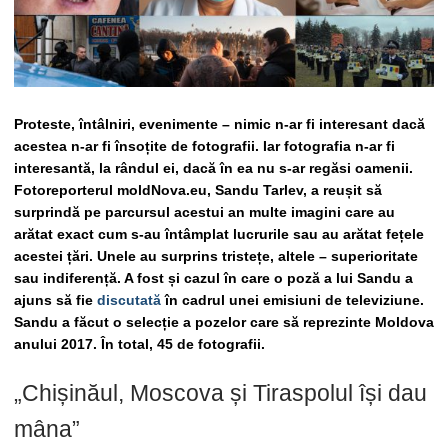
Proteste, întâlniri, evenimente – nimic n-ar fi interesant dacă
acestea n-ar fi însoțite de fotografii. Iar fotografia n-ar fi
interesantă, la rândul ei, dacă în ea nu s-ar regăsi oamenii.
Fotoreporterul moldNova.eu, Sandu Tarlev, a reușit să
surprindă pe parcursul acestui an multe imagini care au
arătat exact cum s-au întâmplat lucrurile sau au arătat fețele
acestei țări. Unele au surprins tristețe, altele – superioritate
sau indiferență. A fost și cazul în care o poză a lui Sandu a
ajuns să fie
discutată
în cadrul unei emisiuni de televiziune.
Sandu a făcut o selecție a pozelor care să reprezinte Moldova
anului 2017. În total, 45 de fotografii.
„Chișinăul, Moscova și Tiraspolul își dau
mâna”