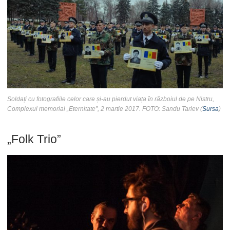
Soldați cu fotografiile celor care și-au pierdut viața în războiul de pe Nistru,
Complexul memorial „Eternitate”, 2 martie 2017. FOTO: Sandu Tarlev (
Sursa
)
„Folk Trio”