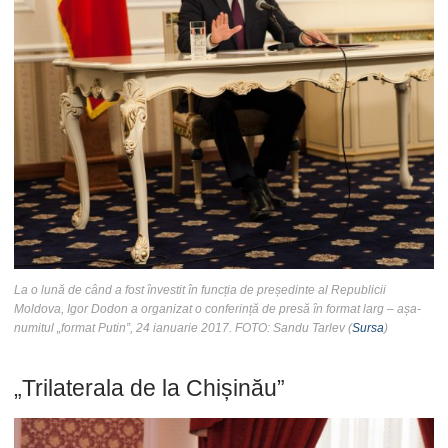
La o lună de când a fost învestit în funcția de președinte al Republicii
Moldova, Igor Dodon a organizat o conferință de presă în format larg – așa-
numitul „format Putin”, 24 ianuarie 2017. FOTO: Sandu Tarlev (
Sursa
)
„Trilaterala de la Chișinău”