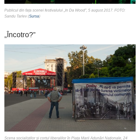
Publicul din fața scenei festivalului „In Da Wood”, 5 august 2017. FOTO:
Sandu Tarlev (
Sursa
)
„Încotro?”
Scena socialiștilor și cortul liberalilor în Piața Marii Adunări Naționale, 24