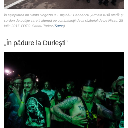
În așteptarea lui Dmitri Rogozin la Chișinău. Banner cu „Armata rusă afară” și
cordon de poliție care îi alungă pe combatanții de la războiul de pe Nistru, 28
iulie 2017. FOTO: Sandu Tarlev (
Sursa
)
„În pădure la Durlești”