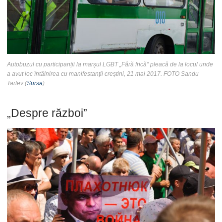
Autobuzul cu participanții la marșul LGBT „Fără frică” pleacă de la locul unde
a avut loc întâlnirea cu manifestanții creștini, 21 mai 2017. FOTO Sandu
Tarlev (
Sursa
)
„Despre război”