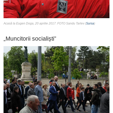
Acasă la Eugen Doga, 20 aprilie 2017. FOTO Sandu Tarlev (
Sursa
)
„Muncitorii socialiști”