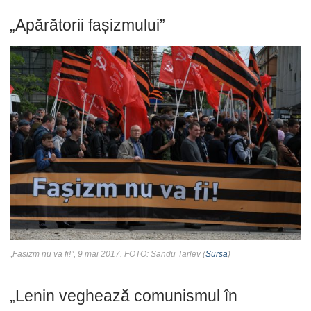
„Apărătorii fașizmului”
„Fașizm nu va fi!”, 9 mai 2017. FOTO: Sandu Tarlev (
Sursa
)
„Lenin veghează comunismul în