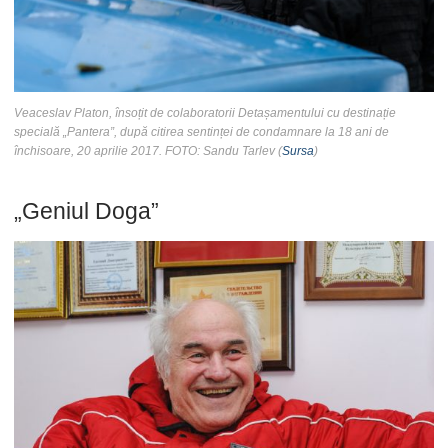
Veaceslav Platon, însoțit de colaboratorii Detașamentului cu destinație
specială „Pantera”, după citirea sentinței de condamnare la 18 ani de
închisoare, 20 aprilie 2017. FOTO: Sandu Tarlev (
Sursa
)
„Geniul Doga”