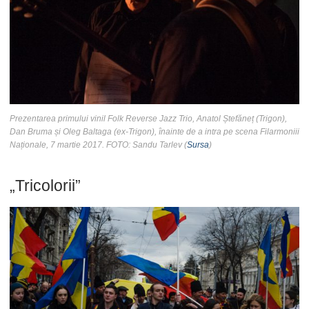
Prezentarea primului vinil Folk Reverse Jazz Trio, Anatol Ștefăneț (Trigon),
Dan Bruma și Oleg Baltaga (ex-Trigon), înainte de a intra pe scena Filarmoniii
Naționale, 7 martie 2017. FOTO: Sandu Tarlev (
Sursa
)
„Tricolorii”