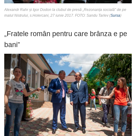
Alexandr Rahr și Igor Dodon la clubul de presă „Rezonanța socială” de pe
malul Nistrului, s.Holercani, 27 iunie 2017. FOTO: Sandu Tarlev (
Sursa
)
„Fratele român pentru care brânza e pe
bani”