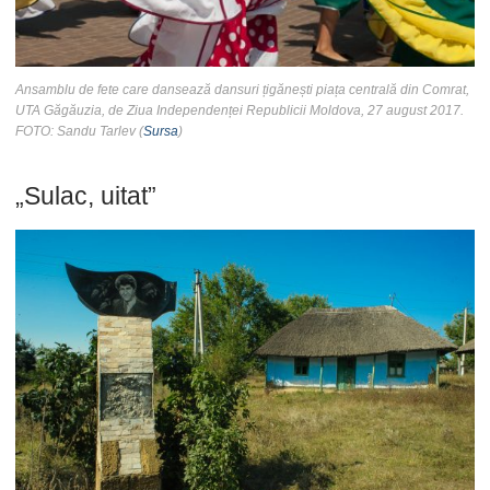
Ansamblu de fete care dansează dansuri țigănești piața centrală din Comrat,
UTA Găgăuzia, de Ziua Independenței Republicii Moldova, 27 august 2017.
FOTO: Sandu Tarlev (
Sursa
)
„Sulac, uitat”