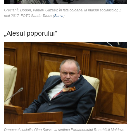
Grecianîi, Dodon, Valuev, Gazaev, în fața coloanei la marșul socialiștilor, 1
mai 2017. FOTO Sandu Tarlev (
Sursa
)
„Alesul poporului”
Deputatul socialist Oleg Savva, la ședința Parlamentului Republicii Moldova,