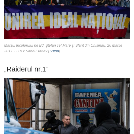
Marșul tricolorului pe Bd. Ștefan cel Mare și Sfânt din Chișinău, 26 martie
2017. FOTO: Sandu Tarlev (
Sursa
)
„Raiderul nr.1”