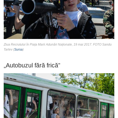
Ziua Recrutului în Piața Marii Adunări Naționale, 19 mai 2017. FOTO Sandu
Tarlev (
Sursa
)
„Autobuzul fără frică”