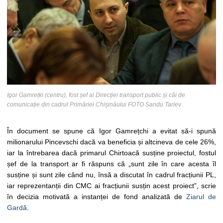
Igor Gamrețki (centru), fost șef al Direcției transport public și căi de
comunicație din cadrul Primăriei Chișinăului FOTO Sandu Tarlev
În document se spune că Igor Gamrețchi a evitat să-i spună
milionarului Pincevschi dacă va beneficia și altcineva de cele 26%,
iar la întrebarea dacă primarul Chirtoacă susține proiectul, fostul
șef de la transport ar fi răspuns că „sunt zile în care acesta îl
susține și sunt zile când nu, însă a discutat în cadrul fracțiunii PL,
iar reprezentanții din CMC ai fracțiunii susțin acest proiect”, scrie
în decizia motivată a instanței de fond analizată de
Ziarul de
Gardă
.