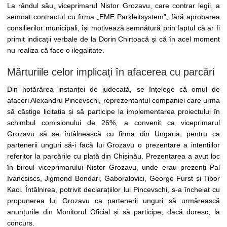
La rândul său, viceprimarul Nistor Grozavu, care contrar legii, a
semnat contractul cu firma „EME Parkleitsystem”, fără aprobarea
consilierilor municipali, își motivează semnătură prin faptul că ar fi
primit indicații verbale de la Dorin Chirtoacă și că în acel moment
nu realiza că face o ilegalitate.
Mărturiile celor implicați în afacerea cu parcări
Din hotărârea instanței de judecată, se înțelege că omul de
afaceri Alexandru Pincevschi, reprezentantul companiei care urma
să câștige licitația și să participe la implementarea proiectului în
schimbul comisionului de 26%, a convenit ca viceprimarul
Grozavu să se întâlnească cu firma din Ungaria, pentru ca
partenerii unguri să-i facă lui Grozavu o prezentare a intențiilor
referitor la parcările cu plată din Chișinău. Prezentarea a avut loc
în biroul viceprimarului Nistor Grozavu, unde erau prezenți Pal
Ivancsiscs, Jigmond Bondari, Gaboralovici, George Furst și Tibor
Kaci. Întâlnirea, potrivit declarațiilor lui Pincevschi, s-a încheiat cu
propunerea lui Grozavu ca partenerii unguri să urmărească
anunțurile din Monitorul Oficial și să participe, dacă doresc, la
concurs.