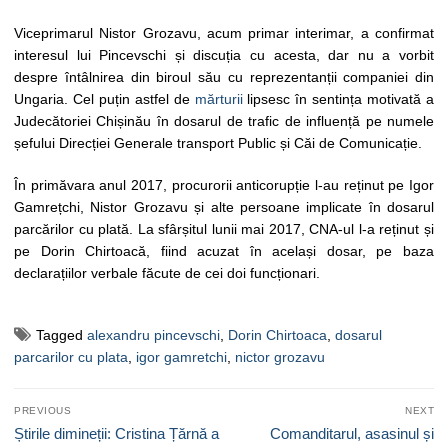
Viceprimarul Nistor Grozavu, acum primar interimar, a confirmat
interesul lui Pincevschi și discuția cu acesta, dar nu a vorbit
despre întâlnirea din biroul său cu reprezentanții companiei din
Ungaria. Cel puțin astfel de
mărturii
lipsesc în sentința motivată a
Judecătoriei Chișinău în dosarul de trafic de influență pe numele
șefului Direcției Generale transport Public și Căi de Comunicație.
În primăvara anul 2017, procurorii anticorupție l-au reținut pe Igor
Gamrețchi, Nistor Grozavu și alte persoane implicate în dosarul
parcărilor cu plată. La sfârșitul lunii mai 2017, CNA-ul l-a reținut și
pe Dorin Chirtoacă, fiind acuzat în același dosar, pe baza
declarațiilor verbale făcute de cei doi funcționari.
Tagged
alexandru pincevschi
,
Dorin Chirtoaca
,
dosarul
parcarilor cu plata
,
igor gamretchi
,
nictor grozavu
Navigare
PREVIOUS
NEXT
în
Previous
Next
Știrile dimineții: Cristina Țărnă a
Comanditarul, asasinul și