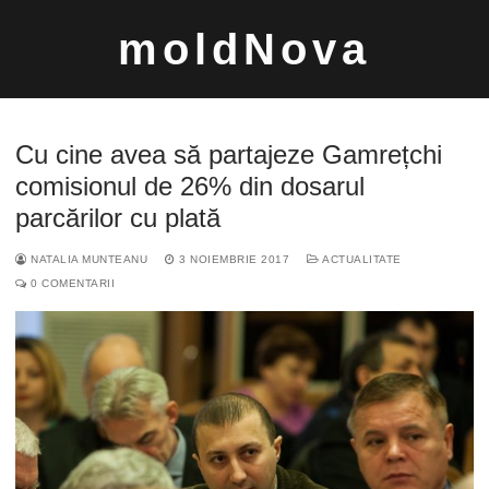
Sari
moldNova
la
conținut
Cu cine avea să partajeze Gamrețchi
comisionul de 26% din dosarul
parcărilor cu plată
Caută
NATALIA MUNTEANU
3 NOIEMBRIE 2017
ACTUALITATE
după:
0 COMENTARII