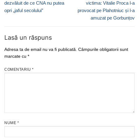
articole
post:
post:
dezvăluit de ce CNA nu putea
victima: Vitalie Proca l-a
opri „jaful secolului”
provocat pe Plahotniuc și l-a
amuzat pe Gorbunțov
Lasă un răspuns
Adresa ta de email nu va fi publicată.
Câmpurile obligatorii sunt
marcate cu
*
COMENTARIU
*
NUME
*