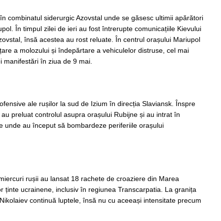
i în combinatul siderurgic Azovstal unde se găsesc ultimii apărători
pol. În timpul zilei de ieri au fost întrerupte comunicațiile Kievului
Azovstal, însă acestea au rost reluate. În centrul orașului Mariupol
țare a molozului și îndepărtare a vehiculelor distruse, cel mai
i manifestări în ziua de 9 mai.
 ofensive ale rușilor la sud de Izium în direcția Slaviansk. Înspre
au preluat controlul asupra orașului Rubijne și au intrat în
e unde au început să bombardeze periferiile orașului
miercuri rușii au lansat 18 rachete de croaziere din Marea
 ținte ucrainene, inclusiv în regiunea Transcarpatia. La granița
 Nikolaiev continuă luptele, însă nu cu aceeași intensitate precum