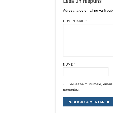
Lasă un răspuns
Adresa ta de email nu va fi publ
COMENTARIU
*
NUME
*
Salvează-mi numele, emailul 
comentez.