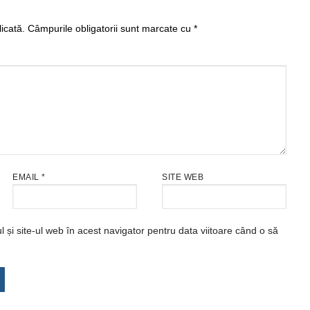
icată.
Câmpurile obligatorii sunt marcate cu
*
EMAIL
*
SITE WEB
și site-ul web în acest navigator pentru data viitoare când o să