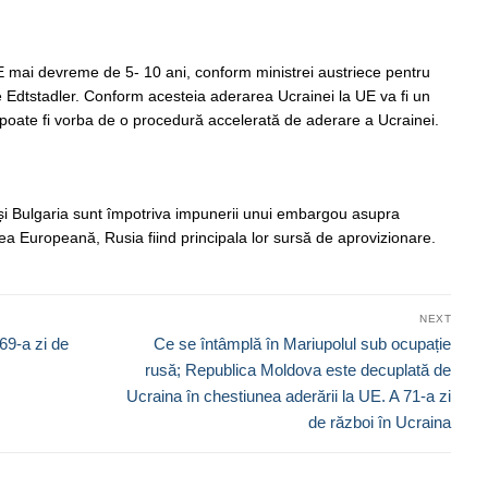
 mai devreme de 5- 10 ani, conform ministrei austriece pentru
 Edtstadler. Conform acesteia aderarea Ucrainei la UE va fi un
poate fi vorba de o procedură accelerată de aderare a Ucrainei.
și Bulgaria sunt împotriva impunerii unui embargou asupra
ea Europeană, Rusia fiind principala lor sursă de aprovizionare.
NEXT
Next
 69-a zi de
Ce se întâmplă în Mariupolul sub ocupație
post:
rusă; Republica Moldova este decuplată de
Ucraina în chestiunea aderării la UE. A 71-a zi
de război în Ucraina