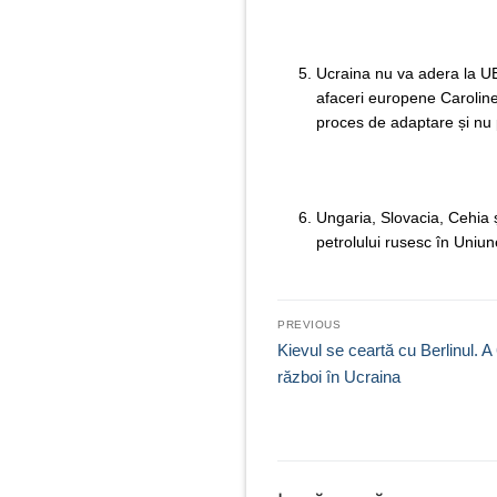
Ucraina nu va adera la UE
afaceri europene Caroline
proces de adaptare și nu 
Ungaria, Slovacia, Cehia 
petrolului rusesc în Uniun
Navigare
PREVIOUS
în
Previous
Kievul se ceartă cu Berlinul. A
post:
război în Ucraina
articole