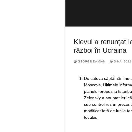
Sari
la
conținut
Kievul a renunțat 
război în Ucraina
GEORGE DAMIAN
5 MAI 2022
Caută
după:
De câteva săptămâni nu au
Moscova. Ultimele informa
planului propus la Istanbul
Zelensky a anunțat ieri că
sub control rus în prezent
modificat față de lunile f
focului.