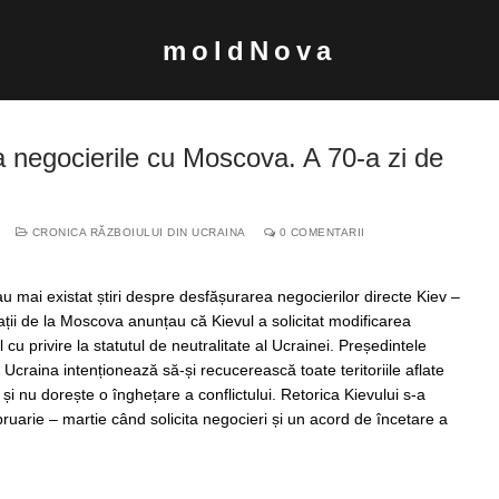
moldNova
la negocierile cu Moscova. A 70-a zi de
CRONICA RĂZBOIULUI DIN UCRAINA
0 COMENTARII
 mai existat știri despre desfășurarea negocierilor directe Kiev –
ții de la Moscova anunțau că Kievul a solicitat modificarea
 cu privire la statutul de neutralitate al Ucrainei. Președintele
 Ucraina intenționează să-și recucerească toate teritoriile aflate
 și nu dorește o înghețare a conflictului. Retorica Kievului s-a
ebruarie – martie când solicita negocieri și un acord de încetare a