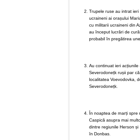
Trupele ruse au intrat ier
ucraineni ai orașului Mariu
cu militarii ucraineni din 
au început lucrări de cură
probabil în pregătirea une
Au continuat ieri acțiunile
Severodonețk rușii par că 
localitatea Voevodovka, d
Severodonețk.
În noaptea de marți spre 
Caspică asupra mai multor
dintre regiunile Herson și
în Donbas.