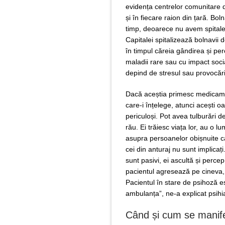
evidența centrelor comunitare d
și în fiecare raion din țară. Bo
timp, deoarece nu avem spitale s
Capitalei spitalizează bolnavii 
în timpul căreia gândirea și pe
maladii rare sau cu impact soci
depind de stresul sau provocări
Dacă aceștia primesc medicament
care-i înțelege, atunci acești o
periculoși. Pot avea tulburări 
rău. Ei trăiesc viața lor, au o 
asupra persoanelor obișnuite car
cei din anturaj nu sunt implicați
sunt pasivi, ei ascultă și perce
pacientul agresează pe cineva, 
Pacientul în stare de psihoză e
ambulanța”, ne-a explicat psihi
Când și cum se manif