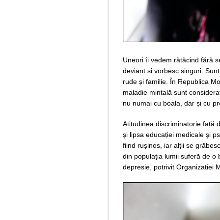
Uneori îi vedem rătăcind fără 
deviant și vorbesc singuri. Sun
rude și familie. În Republica M
maladie mintală sunt considerat
nu numai cu boala, dar și cu pre
Atitudinea discriminatorie față 
și lipsa educației medicale și p
fiind rușinos, iar alții se gră
din populația lumii suferă de o
depresie, potrivit Organizației 