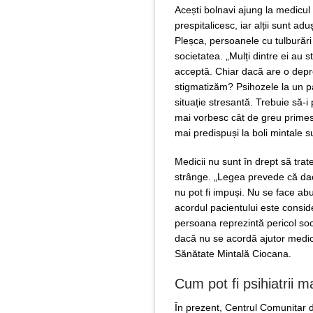
Acești bolnavi ajung la medicul 
prespitalicesc, iar alții sunt ad
Pleșca, persoanele cu tulburări
societatea. „Mulți dintre ei au s
acceptă. Chiar dacă are o depre
stigmatizăm? Psihozele la un paci
situație stresantă. Trebuie să-i p
mai vorbesc cât de greu primesc 
mai predispuși la boli mintale s
Medicii nu sunt în drept să tra
strânge. „Legea prevede că dac
nu pot fi impuși. Nu se face abuz
acordul pacientului este conside
persoana reprezintă pericol soci
dacă nu se acordă ajutor medic
Sănătate Mintală Ciocana.
Cum pot fi psihiatrii 
În prezent, Centrul Comunitar d