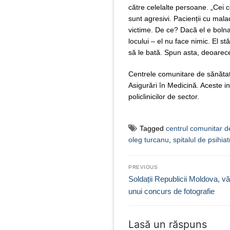
către celelalte persoane. „Cei 
sunt agresivi. Pacienții cu maladi
victime. De ce? Dacă el e boln
locului – el nu face nimic. El s
să le bată. Spun asta, deoarec
Centrele comunitare de sănătat
Asigurări în Medicină. Aceste in
policlinicilor de sector.
Tagged
centrul comunitar d
oleg turcanu
,
spitalul de psihia
Navigare
PREVIOUS
în
Previous
Soldații Republicii Moldova, vă
post:
unui concurs de fotografie
articole
Lasă un răspuns