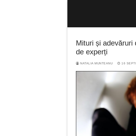
Sari
la
conținut
Mituri și adevăruri
de experți
NATALIA MUNTEANU
16 SEPT
Caută
după: