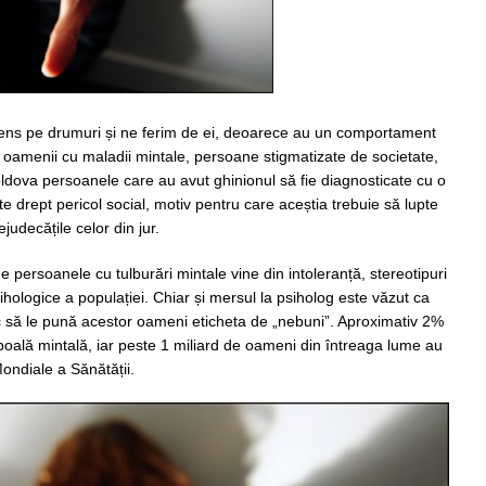
sens pe drumuri și ne ferim de ei, deoarece au un comportament
t oamenii cu maladii mintale, persoane stigmatizate de societate,
oldova persoanele care au avut ghinionul să fie diagnosticate cu o
e drept pericol social, motiv pentru care aceștia trebuie să lupte
judecățile celor din jur.
de persoanele cu tulburări mintale vine din intoleranță, stereotipuri
sihologice a populației. Chiar și mersul la psiholog este văzut ca
besc să le pună acestor oameni eticheta de „nebuni”. Aproximativ 2%
 boală mintală, iar peste 1 miliard de oameni din întreaga lume au
Mondiale a Sănătății.