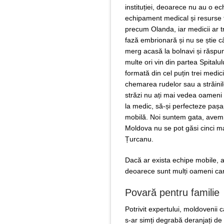
instituției, deoarece nu au o ec
echipament medical și resurse fi
precum Olanda, iar medicii ar t
fază embrionară și nu se știe c
merg acasă la bolnavi și răspu
multe ori vin din partea Spital
formată din cel puțin trei medi
chemarea rudelor sau a străinil
străzi nu ați mai vedea oamen
la medic, să-și perfecteze pașa
mobilă. Noi suntem gata, avem 
Moldova nu se pot găsi cinci ma
Țurcanu.
Dacă ar exista echipe mobile, a
deoarece sunt mulți oameni care
Povară pentru familie
Potrivit expertului, moldovenii 
s-ar simți degrabă deranjați de 