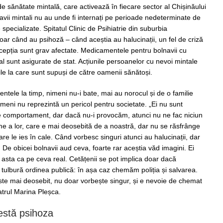
e sănătate mintală, care activează în fiecare sector al Chișinăului
lnavii mintali nu au unde fi internați pe perioade nedeterminate de
pecializate. Spitatul Clinic de Psihiatrie din suburbia
doar când au psihoză – când aceștia au halucinații, un fel de criză
rcepția sunt grav afectate. Medicamentele pentru bolnavii cu
al sunt asigurate de stat. Acțiunile persoanelor cu nevoi mintale
le la care sunt supuși de către oamenii sănătoși.
ele la timp, nimeni nu-i bate, mai au norocul și de o familie
ameni nu reprezintă un pericol pentru societate. „Ei nu sunt
de comportament, dar dacă nu-i provocăm, atunci nu ne fac niciun
lume a lor, care e mai deosebită de a noastră, dar nu se răsfrânge
e le ies în cale. Când vorbesc singuri atunci au halucinații, dar
. De obicei bolnavii aud ceva, foarte rar aceștia văd imagini. Ei
p asta ca pe ceva real. Cetățenii se pot implica doar dacă
tulbură ordinea publică: în așa caz chemăm poliția și salvarea.
ste mai deosebit, nu doar vorbește singur, și e nevoie de chemat
atrul Marina Pleșca.
estă psihoza