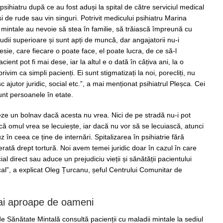
psihiatru după ce au fost aduși la spital de către serviciul medical
uși de rude sau vin singuri. Potrivit medicului psihiatru Marina
 mintale au nevoie să stea în familie, să trăiască împreună cu
tudii superioare și sunt apți de muncă, dar angajatorii nu-i
sie, care fiecare o poate face, el poate lucra, de ce să-l
ent pot fi mai dese, iar la altul e o dată în câțiva ani, la o
rivim ca simpli pacienți. Ei sunt stigmatizați la noi, porecliți, nu
ajutor juridic, social etc.”, a mai menționat psihiatrul Pleșca. Cei
unt persoanele în etate.
teze un bolnav dacă acesta nu vrea. Nici de pe stradă nu-i pot
ă omul vrea se lecuiește, iar dacă nu vor să se lecuiască, atunci
 în ceea ce ține de internări. Spitalizarea în psihiatrie fără
rată drept tortură. Noi avem temei juridic doar în cazul în care
al direct sau aduce un prejudiciu vieții și sănătății pacientului
al”, a explicat Oleg Țurcanu, șeful Centrului Comunitar de
mai aproape de oameni
e Sănătate Mintală consultă pacienții cu maladii mintale la sediul