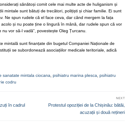
considerați sănătoși comit cele mai multe acte de huliganism și
i mintale sunt bătuți de trecători, polițiști și chiar familie. Ei sunt
av. Ne spun rudele că el face ceva, dar când mergem la fața
tă acolo și nu poate ține o lingură în mână, dar rudele spun că vor
e nu vor să-l vadă”, povestește Oleg Țurcanu.
e mintală sunt finanțate din bugetul Companiei Naționale de
stituții se subordonează asociațiilor medicale teritoriale, adică
e sanatate mintala ciocana
,
psihiatru marina plesca
,
psihiatru
trie codru
NEXT
Next
zuți în cadrul
Protestul opoziției de la Chișinău: bătăi,
post:
acuzații și două rețineri