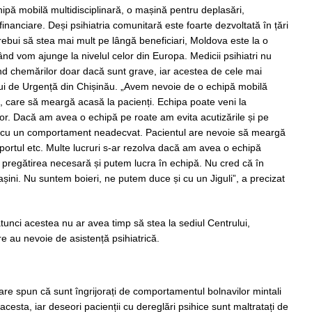
hipă mobilă multidisciplinară, o mașină pentru deplasări,
nanciare. Deși psihiatria comunitară este foarte dezvoltată în țări
rebui să stea mai mult pe lângă beneficiari, Moldova este la o
ând vom ajunge la nivelul celor din Europa. Medicii psihiatri nu
nd chemărilor doar dacă sunt grave, iar acestea de cele mai
ului de Urgență din Chișinău. „Avem nevoie de o echipă mobilă
ci, care să meargă acasă la pacienți. Echipa poate veni la
or. Dacă am avea o echipă pe roate am evita acutizările și pe
i cu un comportament neadecvat. Pacientul are nevoie să meargă
portul etc. Multe lucruri s-ar rezolva dacă am avea o echipă
pregătirea necesară și putem lucra în echipă. Nu cred că în
șini. Nu suntem boieri, ne putem duce și cu un Jiguli”, a precizat
tunci acestea nu ar avea timp să stea la sediul Centrului,
 au nevoie de asistență psihiatrică.
care spun că sunt îngrijorați de comportamentul bolnavilor mintali
acesta, iar deseori pacienții cu dereglări psihice sunt maltratați de