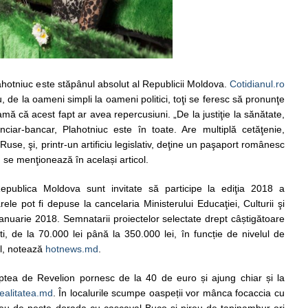
lahotniuc este stăpânul absolut al Republicii Moldova.
Cotidianul.ro
u, de la oameni simpli la oameni politici, toţi se feresc să pronunţe
ă că acest fapt ar avea repercusiuni. „De la justiţie la sănătate,
nciar-bancar, Plahotniuc este în toate. Are multiplă cetăţenie,
se, şi, printr-un artificiu legislativ, deţine un paşaport românesc
 se menţionează în același articol.
Republica Moldova sunt invitate să participe la ediţia 2018 a
le pot fi depuse la cancelaria Ministerului Educaţiei, Culturii şi
anuarie 2018. Semnatarii proiectelor selectate drept câștigătoare
i, de la 70.000 lei până la 350.000 lei, în funcție de nivelul de
al, notează
hotnews.md
.
aptea de Revelion pornesc de la 40 de euro și ajung chiar și la
ealitatea.md
. În localurile scumpe oaspeții vor mânca focaccia cu
 fileu de pește dorada cu cașcaval Buco și pireu de tapinambur ori