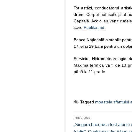
Tot astăzi, conducătorul artist
drum. Corpul neînsuflețit al a
Capitală. Acolo au venit rudele
scrie
Publika.md
.
Banca Naţională a stabilit pentr
17 lei și 29 bani pentru un dolar
Serviciul Hidrometeorologic
Maxima termică va fi de 13 gr
până la 11 grade.
Tagged
moastele sfantului a
Navigare
PREVIOUS
în
Previous
„Singura bucurie a fost atunci
post:
Stalin”. Confesiuni din Siberia