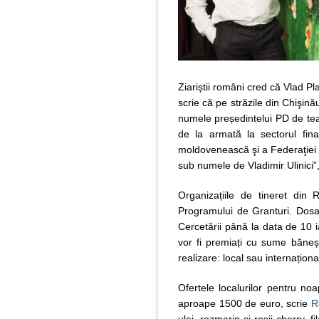
Ziariștii români cred că Vlad P
scrie că pe străzile din Chişină
numele președintelui PD de team
de la armată la sectorul fina
moldovenească şi a Federaţiei Ru
sub numele de Vladimir Ulinici”,
Organizațiile de tineret din 
Programului de Granturi. Dosare
Cercetării până la data de 10 i
vor fi premiați cu sume băneșt
realizare: local sau internațion
Ofertele localurilor pentru no
aproape 1500 de euro, scrie
R
ulei, rozmarin și rosii cherry,