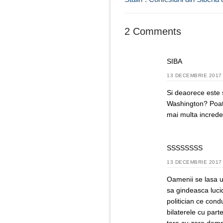
articole
2 Comments
SIBA
13 DECEMBRIE 2017 
Si deaorece este s
Washington? Poate c
mai multa increde
SSSSSSSS
13 DECEMBRIE 2017 
Oamenii se lasa uș
sa gindeasca luci
politician ce cond
bilaterele cu part