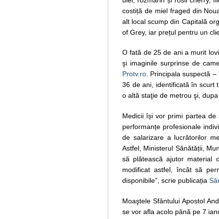
costiță de miel fraged din Nou
alt local scump din Capitală or
of Grey, iar prețul pentru un cl
O fată de 25 de ani a murit lovi
şi imaginile surprinse de came
Protv.ro
. Principala suspectă – 
36 de ani, identificată în scurt 
o altă staţie de metrou şi, dupa
Medicii își vor primi partea de
performanțe profesionale indivi
de salarizare a lucrătorilor me
Astfel, Ministerul Sănătății, Mu
să plătească ajutor material 
modificat astfel, încât să pe
disponibile”, scrie publicația
Săn
Moaştele Sfântului Apostol Andr
se vor afla acolo până pe 7 ianu