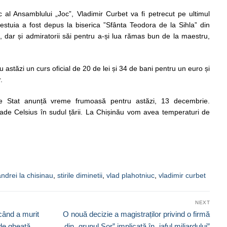
ic al Ansamblului „Joc”, Vladimir Curbet va fi petrecut pe ultimul
cestuia a fost depus la biserica ”Sfânta Teodora de la Sihla” din
, dar și admiratorii săi pentru a-și lua rămas bun de la maestru,
u astăzi un curs oficial de 20 de lei și 34 de bani pentru un euro și
.
 de Stat anunță vreme frumoasă pentru astăzi, 13 decembrie.
ade Celsius în sudul țării. La Chișinău vom avea temperaturi de
ndrei la chisinau
,
stirile diminetii
,
vlad plahotniuc
,
vladimir curbet
NEXT
Next
 când a murit
O nouă decizie a magistraților privind o firmă
post:
 de gheață
din „grupul Șor” implicată în „jaful miliardului”