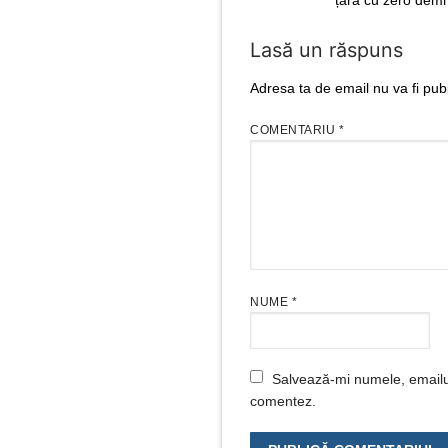
țara cu zero demn
Lasă un răspuns
Adresa ta de email nu va fi publ
COMENTARIU
*
NUME
*
Salvează-mi numele, emailul 
comentez.