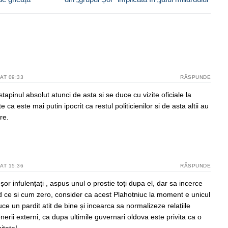
AT 09:33
RĂSPUNDE
tapinul absolut atunci de asta si se duce cu vizite oficiale la
a este mai putin ipocrit ca restul politicienilor si de asta altii au
re.
AT 15:36
RĂSPUNDE
or infulențați , aspus unul o prostie toți dupa el, dar sa incerce
d ce si cum zero, consider ca acest Plahotniuc la moment e unicul
uce un pardit atit de bine și incearca sa normalizeze relațiile
enerii externi, ca dupa ultimile guvernari oldova este privita ca o