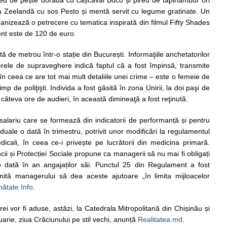
a Zeelandă cu sos Pesto și mentă servit cu legume gratinate. Un
ganizează o petrecere cu tematica inspirată din filmul Fifty Shades
ient este de 120 de euro.
tă de metrou într-o stație din București. Informaţiile anchetatorilor
rele de supraveghere indică faptul că a fost împinsă, transmite
în ceea ce are tot mai mult detaliile unei crime – este o femeie de
timp de poliţişti. Individa a fost găsită în zona Unirii, la doi paşi de
 câteva ore de audieri, în această dimineaţă a fost reţinută.
 salariu care se formează din indicatorii de performanță și pentru
duale o dată în trimestru, potrivit unor modificări la regulamentul
dicali, în ceea ce-i privește pe lucrătorii din medicina primară.
ncii și Protecției Sociale propune ca managerii să nu mai fi obligați
o dată în an angajaților săi. Punctul 25 din Regulament a fost
rmită managerului să dea aceste ajutoare „în limita mijloacelor
ătate Info
.
ei vor fi aduse, astăzi, la Catedrala Mitropolitană din Chișinău și
arie, ziua Crăciunului pe stil vechi, anunță
Realitatea.md
.