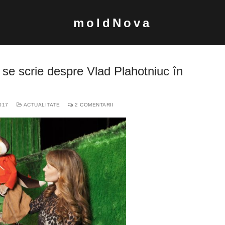
moldNova
Ce se scrie despre Vlad Plahotniuc în
017
ACTUALITATE
2 COMENTARII