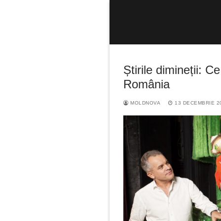
Sari
la
conținut
Știrile dimineții: 
România
MOLDNOVA
13 DECEMBRIE 2
Caută
după: