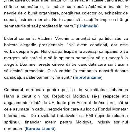
„Pregătirea colectării semnăturilor nu se face în zilele când trebuie
strânse semnăturile, ci măcar cu două săptămâni înainte. E
nevoie de o bună organizare, pregătirea colectorilor, echipelor de
suport, instruirea lor etc. Nu te apuci să-i cauți în timp ce strângi
semnăturile și să-i pregătești în mers.” (
Unimedia
)
Liderul comunist Vladimir Voronin a anunțat că partidul său va
boicota alegerile prezidențiale. ”Noi avem candidați, dar este
vorba despre lege. Noi o să participăm la aceeași campanie, o să
mergem prin țară și o să le spunem oamenilor să nu meargă la
alegeri. Doamne ferește cineva dintre candidații care sunt acum
să devină președinte. O să vorbim în campania noastră despre
candidați, să știe oamenii cine sunt.” (
Înprofunzime
)
Comisarul european pentru politica de vecinătatea Johannes
Hahn a cerut din nou Republicii Moldova să-și respecte atît
angajamentele față de UE, luate prin Acordul de Asociere, cât și
cele asumate în cadrul negocierilor care au loc cu Fondul Monetar
Internațional. De rezultatul tratativelor cu FMI depinde reluarea
sprijinului financiar extern pentru Moldova, inclusiv sprijinul
european. (
Europa Liberă
)