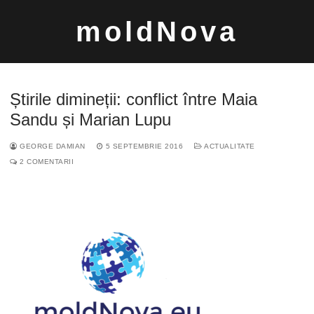
Sari
moldNova
la
conținut
Știrile dimineții: conflict între Maia
Sandu și Marian Lupu
GEORGE DAMIAN
5 SEPTEMBRIE 2016
ACTUALITATE
Caută
2 COMENTARII
după: