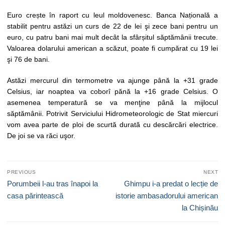
Euro crește în raport cu leul moldovenesc. Banca Națională a
stabilit pentru astăzi un curs de 22 de lei şi zece bani pentru un
euro, cu patru bani mai mult decât la sfârșitul săptămânii trecute.
Valoarea dolarului american a scăzut, poate fi cumpărat cu 19 lei
şi 76 de bani.
Astăzi mercurul din termometre va ajunge până la +31 grade
Celsius, iar noaptea va coborî pănă la +16 grade Celsius. O
asemenea temperatură se va menţine până la mijlocul
săptămânii. Potrivit Serviciului Hidrometeorologic de Stat miercuri
vom avea parte de ploi de scurtă durată cu descărcări electrice.
De joi se va răci uşor.
Navigare
PREVIOUS
NEXT
în
Previous
Next
Porumbeii l-au tras înapoi la
Ghimpu i-a predat o lecție de
articole
post:
post:
casa părintească
istorie ambasadorului american
la Chișinău