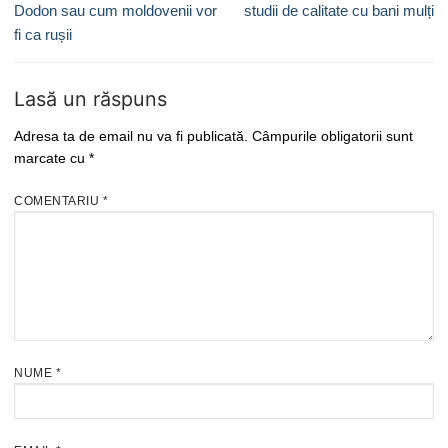
articole
post:
post:
Dodon sau cum moldovenii vor
studii de calitate cu bani mulți
fi ca rușii
Lasă un răspuns
Adresa ta de email nu va fi publicată.
Câmpurile obligatorii sunt
marcate cu
*
COMENTARIU
*
NUME
*