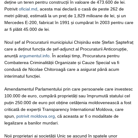
deține un teren pentru construcții în valoare de 473.600 de lei.
Potrivit
oficial.md
, acesta mai declară o casă de peste 262 de
metri pătrați, estimată la un preț de 1,829 milioane de lei, și un
Mercedes E-200, fabricat în 1991 și cumpărat în 2003 pentru care
ar fi plătit 45.000 de lei.
Noul șef al Procuraturii municipiului Chișinău este Ștefan Șaptefraț
care a deținut funcția de șef-adjunct al Procuraturii Anticorupție,
anunță
argumentul.info
. În același timp, Procuratura pentru
Combaterea Criminalității Organizate și Cauze Special va fi
condusă de Nicolae Chitoroagă care a asigurat până acum
interimatul funcției.
Amendamentul Parlamentului prin care persoanele care investesc
100.000 de euro, cumpără proprietăți sau împrumută statului cel
puțin 250.000 de euro pot obține cetățenia moldovenească a fost
criticată de experții Transparency International Moldova, care
spun,
potrivit moldova.org
, că aceasta ar fi o modalitate de
legalizare a banilor murdari.
Noii proprietari ai societății Unic se ascund în spatele unor