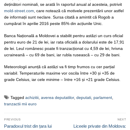
deținători nominali, se arată în raportul anual al acesteia, potrivit
mold-street.com
, care notează că motivele prezentării unor astfel
de informații sunt neclare. Sursa citată a amintit că Rogob a
cumpărat în aprilie 2016 peste 85% din acțiunile Unic.
Banca Națională a Moldovei a stabilit pentru astăzi un curs oficial
pentru euro de 21 de lei, iar rata oficială a dolarului este de 17,91
de lei. Leul românesc poate fi tranzacționat cu 4,59 de lei, hrivna
ucraineană – cu 69 de bani, iar rubla rusească – cu 29 de bani.
Meteorologii anunță că astăzi va fi timp frumos cu cer parțial
variabil. Temperaturile maxime vor oscila între +30 și +35 de
grade Celsius, iar cele minime – între +16 și +21 grade Celsius.
Tagged
achizitii
,
averea deputatilor
,
deputati
,
parlament
,
tranzactii mii euro
Navigare
PREVIOUS
NEXT
în
Previous
Next
Paradoxul trist din țara lui
Liceele private din Moldova: