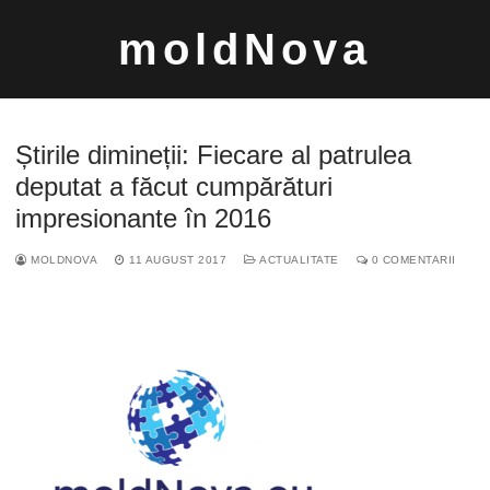
Sari
moldNova
la
conținut
Știrile dimineții: Fiecare al patrulea
deputat a făcut cumpărături
impresionante în 2016
Caută
MOLDNOVA
11 AUGUST 2017
ACTUALITATE
0 COMENTARII
după: