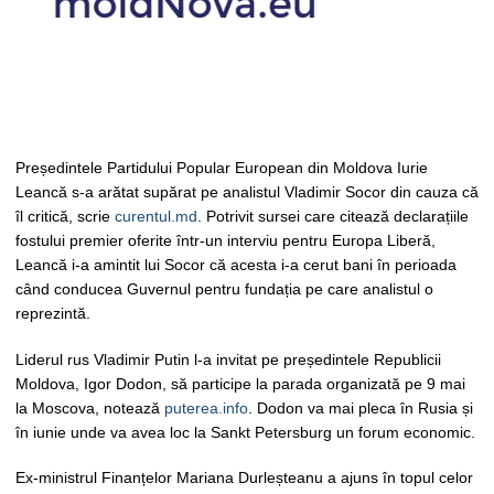
Președintele Partidului Popular European din Moldova Iurie
Leancă s-a arătat supărat pe analistul Vladimir Socor din cauza că
îl critică, scrie
curentul.md
. Potrivit sursei care citează declarațiile
fostului premier oferite într-un interviu pentru Europa Liberă,
Leancă i-a amintit lui Socor că acesta i-a cerut bani în perioada
când conducea Guvernul pentru fundația pe care analistul o
reprezintă.
Liderul rus Vladimir Putin l-a invitat pe președintele Republicii
Moldova, Igor Dodon, să participe la parada organizată pe 9 mai
la Moscova, notează
puterea.info
. Dodon va mai pleca în Rusia și
în iunie unde va avea loc la Sankt Petersburg un forum economic.
Ex-ministrul Finanțelor Mariana Durleșteanu a ajuns în topul celor