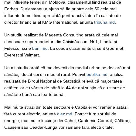
mai influente femei din Moldova, clasamentul fiind realizat de
Forbes. Durleșteanu a ajuns să fie printre cele 50 cele mai
influente femei fiind apreciată pentru activitatea în calitate de
director financiar al KMG International, anunță
tribuna.md
.
Un studiu realizat de Magenta Consulting arată că cele mai
cunoscute supermarketuri din Chișinău sunt Nr.1, Linella și
Fidesco, scrie
bani.md
. La coada clasamentului sunt Gourmet,
Everest și Velmart.
Un alt studiu arată că moldovenii din mediul urban se declară mai
sănătoși decât cei din mediul rural. Potrivit
publika.md
, analiza
realizată de Biroul Național de Statistică relevă că majoritatea
cetățenilor cu vârsta de până la 44 de ani susțin că au stare de
sănătate bună sau foarte bună.
Mai multe străzi din toate sectoarele Capitalei vor rămâne astăzi
fără curent electric, anunță
diez.md
. Potrivit furnizorului de
energie, mai multe locuințe din Cahul, Cantemir, Comrat, Călărași,
Căușeni sau Ceadâr-Lunga vor rămâne fără electricitate.