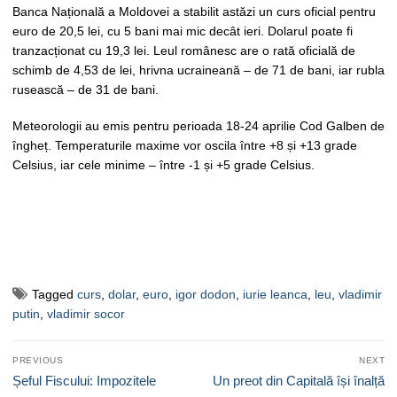
Banca Națională a Moldovei a stabilit astăzi un curs oficial pentru
euro de 20,5 lei, cu 5 bani mai mic decât ieri. Dolarul poate fi
tranzacționat cu 19,3 lei. Leul românesc are o rată oficială de
schimb de 4,53 de lei, hrivna ucraineană – de 71 de bani, iar rubla
rusească – de 31 de bani.
Meteorologii au emis pentru perioada 18-24 aprilie Cod Galben de
îngheț. Temperaturile maxime vor oscila între +8 și +13 grade
Celsius, iar cele minime – între -1 și +5 grade Celsius.
Tagged
curs
,
dolar
,
euro
,
igor dodon
,
iurie leanca
,
leu
,
vladimir
putin
,
vladimir socor
Navigare
PREVIOUS
NEXT
în
Previous
Next
Șeful Fiscului: Impozitele
Un preot din Capitală își înalță