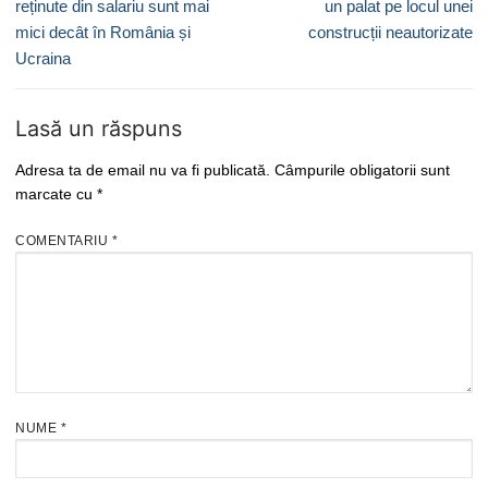
articole
post:
post:
reținute din salariu sunt mai
un palat pe locul unei
mici decât în România și
construcții neautorizate
Ucraina
Lasă un răspuns
Adresa ta de email nu va fi publicată.
Câmpurile obligatorii sunt
marcate cu
*
COMENTARIU
*
NUME
*