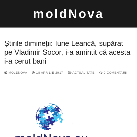
Sari
moldNova
la
conținut
Știrile dimineții: Iurie Leancă, supărat
pe Vladimir Socor, i-a amintit că acesta
i-a cerut bani
Caută
MOLDNOVA
18 APRILIE 2017
ACTUALITATE
0 COMENTARII
după: