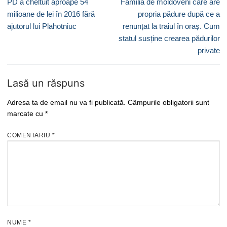
Previous
Next
PD a cheltuit aproape 54
Familia de moldoveni care are
articole
post:
post:
milioane de lei în 2016 fără
propria pădure după ce a
ajutorul lui Plahotniuc
renunțat la traiul în oraș. Cum
statul susține crearea pădurilor
private
Lasă un răspuns
Adresa ta de email nu va fi publicată.
Câmpurile obligatorii sunt
marcate cu
*
COMENTARIU
*
NUME
*