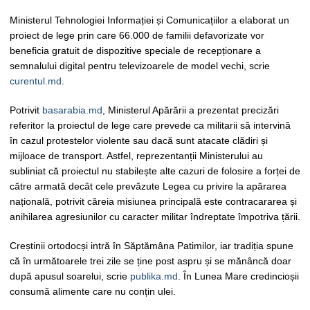
Ministerul Tehnologiei Informației și Comunicațiilor a elaborat un
proiect de lege prin care 66.000 de familii defavorizate vor
beneficia gratuit de dispozitive speciale de recepționare a
semnalului digital pentru televizoarele de model vechi, scrie
curentul.md
.
Potrivit
basarabia.md
, Ministerul Apărării a prezentat precizări
referitor la proiectul de lege care prevede ca militarii să intervină
în cazul protestelor violente sau dacă sunt atacate clădiri și
mijloace de transport. Astfel, reprezentanții Ministerului au
subliniat că proiectul nu stabilește alte cazuri de folosire a forței de
către armată decât cele prevăzute Legea cu privire la apărarea
națională, potrivit căreia misiunea principală este contracararea și
anihilarea agresiunilor cu caracter militar îndreptate împotriva țării.
Creștinii ortodocși intră în Săptămâna Patimilor, iar tradiția spune
că în următoarele trei zile se ține post aspru și se mănâncă doar
după apusul soarelui, scrie
publika.md
. În Lunea Mare credincioșii
consumă alimente care nu conțin ulei.