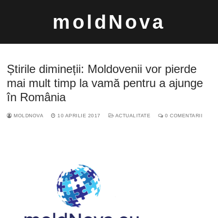
Sari
moldNova
la
conținut
Știrile dimineții: Moldovenii vor pierde
mai mult timp la vamă pentru a ajunge
în România
Caută
MOLDNOVA
10 APRILIE 2017
ACTUALITATE
0 COMENTARII
după: