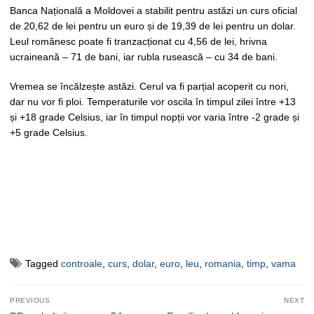
Banca Națională a Moldovei a stabilit pentru astăzi un curs oficial
de 20,62 de lei pentru un euro și de 19,39 de lei pentru un dolar.
Leul românesc poate fi tranzacționat cu 4,56 de lei, hrivna
ucraineană – 71 de bani, iar rubla rusească – cu 34 de bani.
Vremea se încălzește astăzi. Cerul va fi parțial acoperit cu nori,
dar nu vor fi ploi. Temperaturile vor oscila în timpul zilei între +13
și +18 grade Celsius, iar în timpul nopții vor varia între -2 grade și
+5 grade Celsius.
Tagged
controale
,
curs
,
dolar
,
euro
,
leu
,
romania
,
timp
,
vama
Navigare
PREVIOUS
NEXT
în