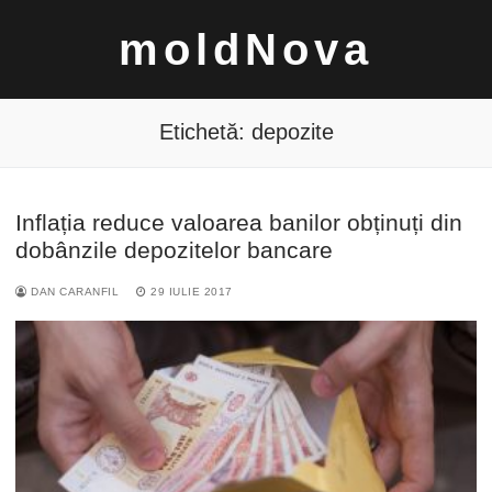
Sari
moldNova
la
conținut
Etichetă:
depozite
Inflația reduce valoarea banilor obținuți din
Caută
dobânzile depozitelor bancare
după:
DAN CARANFIL
29 IULIE 2017