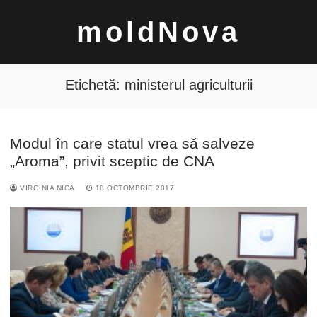
Sari
moldNova
la
conținut
Etichetă:
ministerul agriculturii
Modul în care statul vrea să salveze
Caută
„Aroma”, privit sceptic de CNA
după:
VIRGINIA NICA
18 OCTOMBRIE 2017