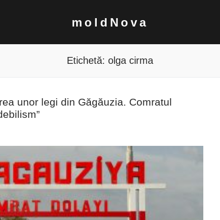
moldNova
Etichetă:
olga cirma
rea unor legi din Găgăuzia. Comratul
debilism”