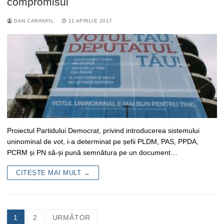
compromisul
DAN CARANFIL
11 APRILIE 2017
Proiectul Partidului Democrat, privind introducerea sistemului
uninominal de vot, i-a determinat pe șefii PLDM, PAS, PPDA,
PCRM și PN să-și pună semnătura pe un document…
CITEȘTE MAI MULT →
Navigare
1
2
URMĂTOR