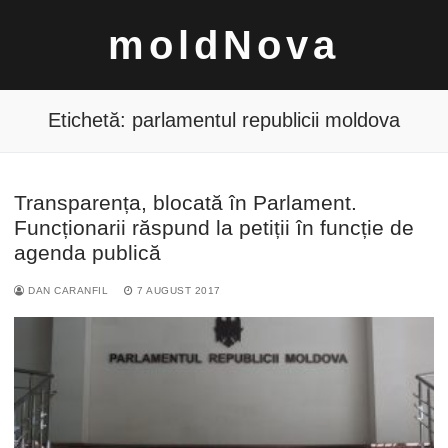
Sari
moldNova
la
conținut
Etichetă:
parlamentul republicii moldova
Transparența, blocată în Parlament.
Caută
Funcționarii răspund la petiții în funcție de
după:
agenda publică
DAN CARANFIL
7 AUGUST 2017