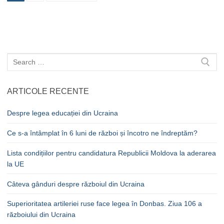
în
articole
Caută
după:
ARTICOLE RECENTE
Despre legea educației din Ucraina
Ce s-a întâmplat în 6 luni de război și încotro ne îndreptăm?
Lista condițiilor pentru candidatura Republicii Moldova la aderarea
la UE
Câteva gânduri despre războiul din Ucraina
Superioritatea artileriei ruse face legea în Donbas. Ziua 106 a
războiului din Ucraina