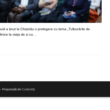
avid a ținut la Chișinău o prelegere cu tema „Tulburările de
linice la viața de zi cu…
 – Propulsată de
Customify
.