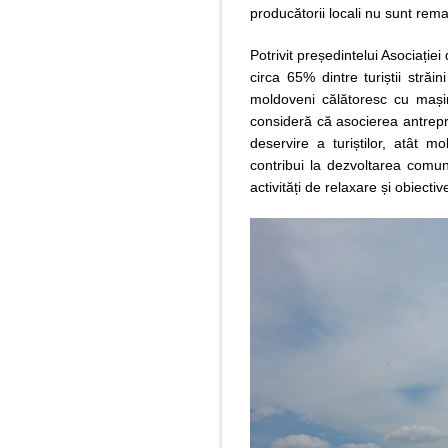
producătorii locali nu sunt remar
Potrivit președintelui Asociației
circa 65% dintre turiștii străi
moldoveni călătoresc cu mașin
consideră că asocierea antrepre
deservire a turiștilor, atât m
contribui la dezvoltarea comuni
activități de relaxare și obiective