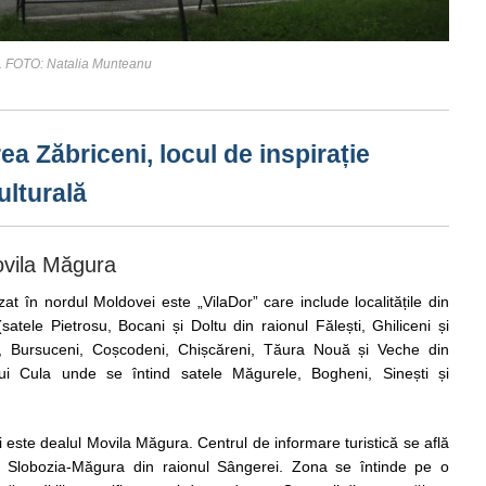
ț. FOTO: Natalia Munteanu
ea Zăbriceni, locul de inspirație
ulturală
ovila Măgura
zat în nordul Moldovei este „VilaDor” care include localitățile din
atele Pietrosu, Bocani și Doltu din raionul Fălești, Ghiliceni și
ti, Bursuceni, Coșcodeni, Chișcăreni, Tăura Nouă și Veche din
lui Cula unde se întind satele Măgurele, Bogheni, Sinești și
i este dealul Movila Măgura. Centrul de informare turistică se află
l Slobozia-Măgura din raionul Sângerei. Zona se întinde pe o