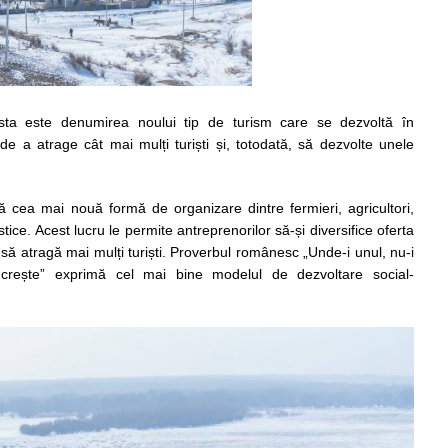
asta este denumirea noului tip de turism care se dezvoltă în
 a atrage cât mai mulți turiști și, totodată, să dezvolte unele
ă cea mai nouă formă de organizare dintre fermieri, agricultori,
istice. Acest lucru le permite antreprenorilor să-și diversifice oferta
 să atragă mai mulți turiști. Proverbul românesc „Unde-i unul, nu-i
 crește” exprimă cel mai bine modelul de dezvoltare social-