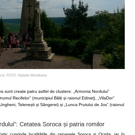
oca. FOTO: Natalia Munteanu
a sunt create patru astfel de clustere: „Armonia Nordului”
rumul Recifelor” (municipiul Bălți și raionul Edineț), „VilaDor”
, Ungheni, Telenești și Sângerei) și „Lunca Prutului de Jos” (raionul
dului”: Cetatea Soroca și patria romilor
stic cuprinde localitățile din raioanele Soroca și Ocnița, iar în