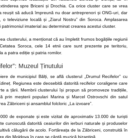
tinderea spre Briceni și Drochia. Ca orice cluster care se vrea
a reușit să aducă împreună nu doar antreprenori și ONG-uri, dar
, o televiziune locală și „Ziarul Nostru” din Soroca. Amplasarea
și patrimoniul imaterial au determinat crearea acestui cluster.
clusterului, a menționat că au împletit frumos bogățiile regiunii
 Cetatea Soroca, cele 14 etnii care sunt prezente pe teritoriu,
a a patra ediție și patria romilor.
felor”: Muzeul Ținutului
ere de municipiul Bălți, se află clusterul „Drumul Recifelor” cu
Edineț. Regiunea este deosebită datorită recifelor coraligene care
 a țării. Membrii clusterului își propun să promoveze tradițiile,
lă prin meșterii populari Marina și Marcel Ostrovschi din satul
rea Zăbriceni și ansamblul folcloric „La izvoare”.
000 de exponate și este vizitat de aproximativ 13.000 de turiști
e cunoscută datorită ceaiurilor din ierburi naturale și produselor
ltivă călugării de acolo. Fortăreața de la Zăbriceni, construită în
ire din Moldova în care se cântă muzică bizantină.