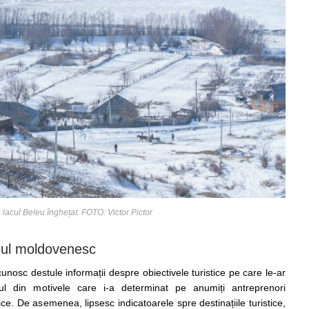
 lacul Beleu înghețat. FOTO: Victor Pictor
mul moldovenesc
 cunosc destule informații despre obiectivele turistice pe care le-ar
nul din motivele care i-a determinat pe anumiți antreprenori
tice. De asemenea, lipsesc indicatoarele spre destinațiile turistice,