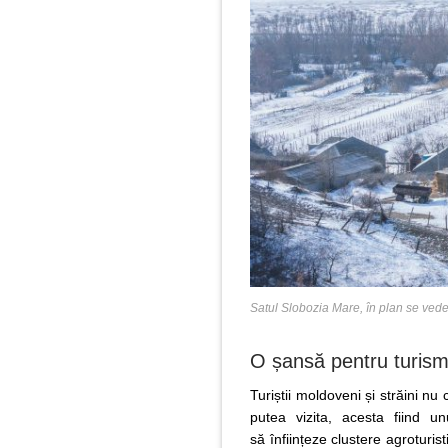
Satul Slobozia Mare, în plan se vede
O șansă pentru turis
Turiștii moldoveni și străini nu
putea vizita, acesta fiind u
să înființeze clustere agroturis