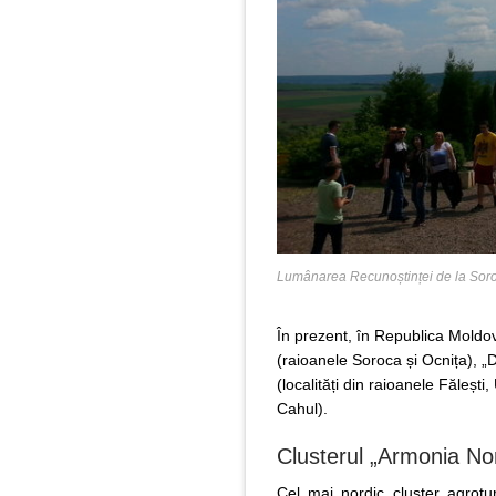
Lumânarea Recunoștinței de la Sor
În prezent, în Republica Moldov
(raioanele Soroca și Ocnița), „D
(localități din raioanele Fălești
Cahul).
Clusterul „Armonia Nor
Cel mai nordic cluster agroturi