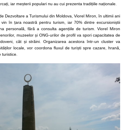
cați, iar meșterii populari nu au cui prezenta tradițiile naționale.
 de Dezvoltare a Turismului din Moldova, Viorel Miron, în ultimii ani
ni vin în țara noastră pentru turism, iar 70% dintre excursioniștii
a personală, fără a consulta agențiile de turism. Viorel Miron
norilor, muzeelor și ONG-urilor de profil va spori capacitatea de
oldoveni, cât și străini. Organizarea acestora într-un cluster va
tăților locale, vor coordona fluxul de turiști spre cazare, hrană,
 turistice.