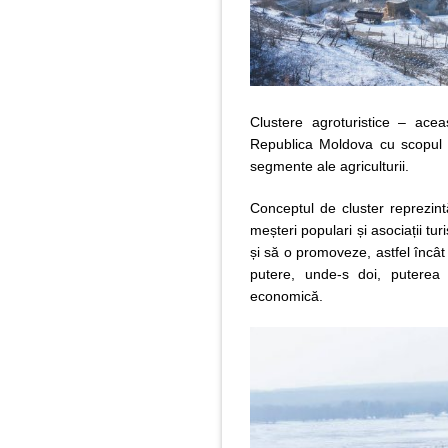
Clustere agroturistice – ace
Republica Moldova cu scopul de
segmente ale agriculturii.
Conceptul de cluster reprezint
meșteri populari și asociații tur
și să o promoveze, astfel încât
putere, unde-s doi, puterea
economică.