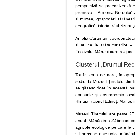
perspectivă se preconizează ex
promovat, „Armonia Nordului” 
și muzee, gospodării țărănești
geografică, istoria, râul Nistru 
Amelia Caraman, coordonatoarea 
și au ce le arăta turiștilor –
Festivalul Mărului care a ajuns l
Clusterul „Drumul Reci
Tot în zona de nord, în apropi
sediul la Muzeul Ținutului din 
se găsesc doar în această parte
dansurile și gastronomia loca
Hlinaia, raionul Edineț, Mănăsti
Muzeul Ținutului are peste 27.
anual. Mănăstirea Zăbriceni est
agricole ecologice pe care le cu
stil grecesc, este unica mănăst