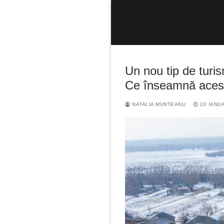
Sari
la
conținut
Un nou tip de turis
Ce înseamnă acest
NATALIA MUNTEANU
20 IANU
Caută
după: