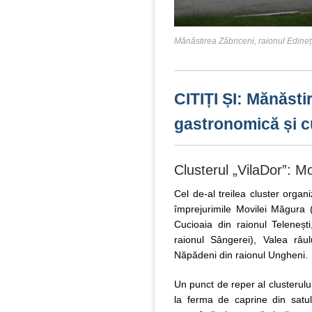
Mănăstirea Zăbriceni, raionul Edine
CITIȚI ȘI: Mănăstir
gastronomică și c
Clusterul „VilaDor”: M
Cel de-al treilea cluster organi
împrejurimile Movilei Măgura (s
Cucioaia din raionul Teleneș
raionul Sângerei), Valea râu
Năpădeni din raionul Ungheni.
Un punct de reper al clusterulu
la ferma de caprine din satu