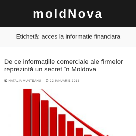
Sari
moldNova
la
conținut
Etichetă:
acces la informatie financiara
De ce informațiile comerciale ale firmelor
Caută
reprezintă un secret în Moldova
după:
NATALIA MUNTEANU
22 IANUARIE 2018