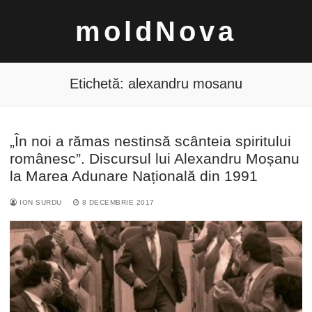
Sari
moldNova
la
conținut
Etichetă:
alexandru mosanu
„În noi a rămas nestinsă scânteia spiritului
Caută
românesc”. Discursul lui Alexandru Moșanu
după:
la Marea Adunare Națională din 1991
ION SURDU
8 DECEMBRIE 2017