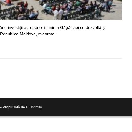
șând investiții europene, în inima Găgăuziei se dezvoltă și
in Republica Moldova, Avdarma.
 – Propulsată de
Customify
.