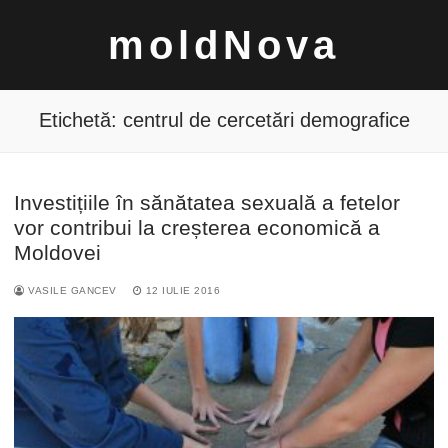
Sari
moldNova
la
conținut
Etichetă:
centrul de cercetări demografice
Investițiile în sănătatea sexuală a fetelor
Caută
vor contribui la creșterea economică a
după:
Moldovei
VASILE GANCEV
12 IULIE 2016