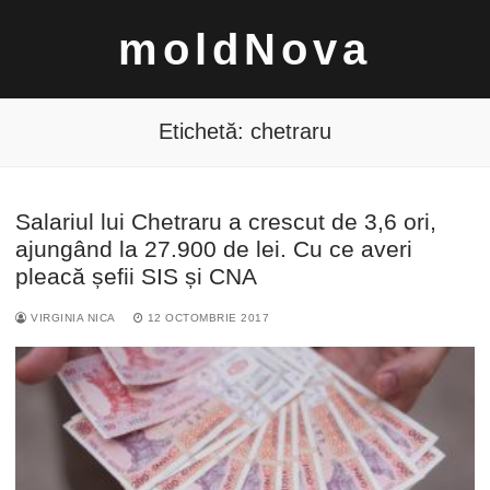
Sari
moldNova
la
conținut
Etichetă:
chetraru
Salariul lui Chetraru a crescut de 3,6 ori,
Caută
ajungând la 27.900 de lei. Cu ce averi
după:
pleacă șefii SIS și CNA
VIRGINIA NICA
12 OCTOMBRIE 2017