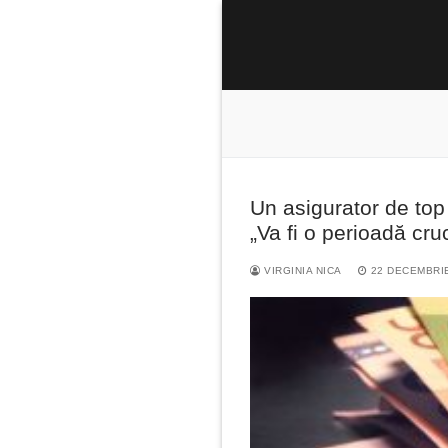
Sari
la
conținut
Un asigurator de top
Caută
„Va fi o perioadă cr
după:
VIRGINIA NICA
22 DECEMBRI