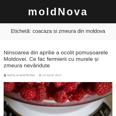
Sari
moldNova
la
conținut
Etichetă:
coacaza si zmeura din moldova
Ninsoarea din aprilie a ocolit pomușoarele
Caută
Moldovei. Ce fac fermierii cu murele și
după:
zmeura nevândute
NATALIA MUNTEANU
18 IULIE 2017