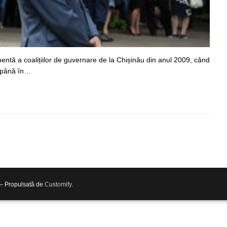
nentă a coalițiilor de guvernare de la Chișinău din anul 2009, când
, până în…
 – Propulsată de
Customify
.