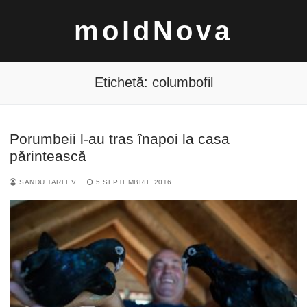
Sari
moldNova
la
conținut
Etichetă:
columbofil
Porumbeii l-au tras înapoi la casa
Caută
părintească
după:
SANDU TARLEV
5 SEPTEMBRIE 2016