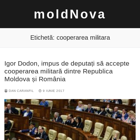
Sari
moldNova
la
conținut
Etichetă:
cooperarea militara
Igor Dodon, impus de deputați să accepte
Caută
cooperarea militară dintre Republica
după:
Moldova și România
DAN CARANFIL
9 IUNIE 2017