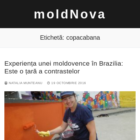
Sari
moldNova
la
conținut
Etichetă:
copacabana
Experiența unei moldovence în Brazilia:
Caută
Este o țară a contrastelor
după:
NATALIA MUNTEANU
19 OCTOMBRIE 2016