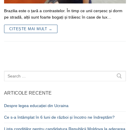
Brazilia este o țară a contrastelor. În timp ce unii cerșesc și dorm
pe stradă, alții sunt foarte bogați și trăiesc în case de lux…
CITEȘTE MAI MULT →
Caută
după:
ARTICOLE RECENTE
Despre legea educației din Ucraina
Ce s-a întâmplat în 6 luni de război și încotro ne îndreptăm?
Lista condițiilor pentru candidatura Republicii Moldova la aderarea