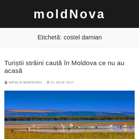
Sari
moldNova
la
conținut
Etichetă:
costel damian
Turiștii străini caută în Moldova ce nu au
Caută
acasă
după:
NATALIA MUNTEANU
21 IULIE 2017