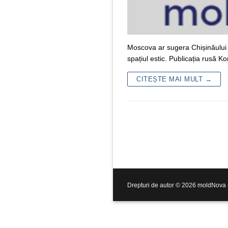
Moscova ar sugera Chișinăului 
spațiul estic. Publicația rusă 
CITEȘTE MAI MULT →
Drepturi de autor © 2026 moldNova