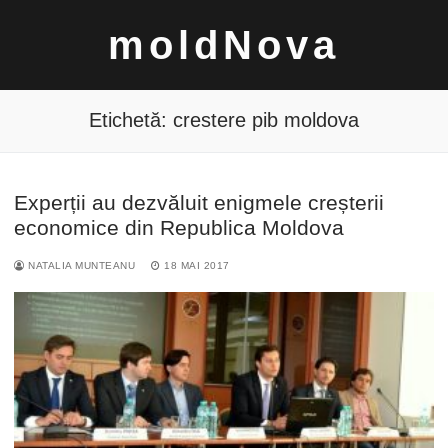
Sari
moldNova
la
conținut
Etichetă:
crestere pib moldova
Experții au dezvăluit enigmele creșterii
Caută
economice din Republica Moldova
după:
NATALIA MUNTEANU
18 MAI 2017