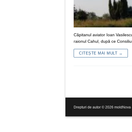
Căpitanul aviator Ioan Vasilesc
raionul Cahul, după ce Consiliul
CITEȘTE MAI MULT →
Drepturi de autor © 2026 moldNova