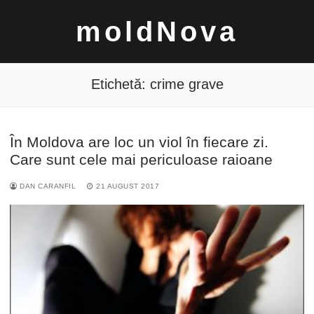
Sari
moldNova
la
conținut
Etichetă:
crime grave
În Moldova are loc un viol în fiecare zi.
Caută
Care sunt cele mai periculoase raioane
după:
DAN CARANFIL
21 AUGUST 2017