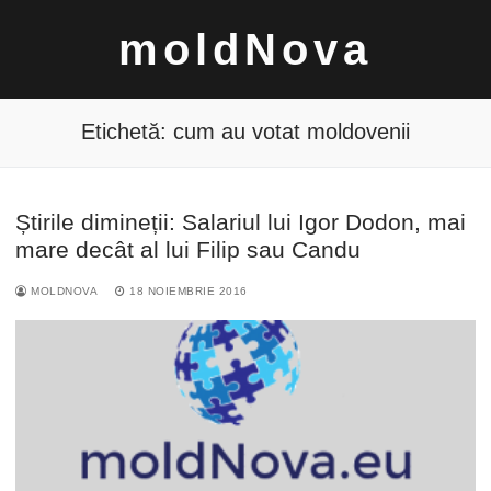
Sari
moldNova
la
conținut
Etichetă:
cum au votat moldovenii
Știrile dimineții: Salariul lui Igor Dodon, mai
Caută
mare decât al lui Filip sau Candu
după:
MOLDNOVA
18 NOIEMBRIE 2016