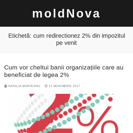
Sari
moldNova
la
conținut
Etichetă:
cum redirectionez 2% din impozitul
pe venit
Caută
Cum vor cheltui banii organizațiile care au
după:
beneficiat de legea 2%
NATALIA MUNTEANU
11 NOIEMBRIE 2017