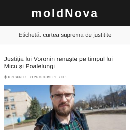
Sari
moldNova
la
conținut
Etichetă:
curtea suprema de justitite
Justiția lui Voronin renaște pe timpul lui
Caută
Micu și Poalelungi
după:
ION SURDU
26 OCTOMBRIE 2016