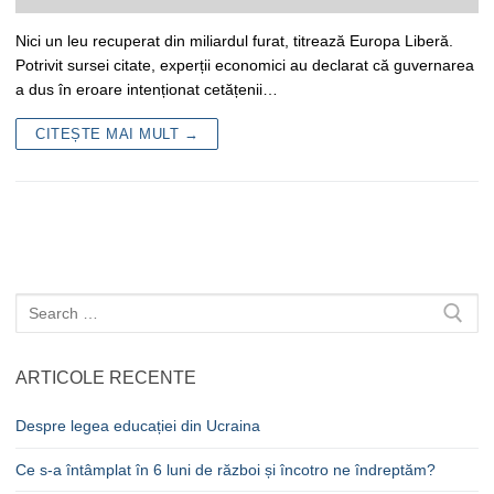
Nici un leu recuperat din miliardul furat, titrează Europa Liberă.
Potrivit sursei citate, experții economici au declarat că guvernarea
a dus în eroare intenționat cetățenii…
CITEȘTE MAI MULT →
Caută
după:
ARTICOLE RECENTE
Despre legea educației din Ucraina
Ce s-a întâmplat în 6 luni de război și încotro ne îndreptăm?