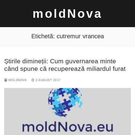
Sari
moldNova
la
conținut
Etichetă:
cutremur vrancea
Știrile dimineții: Cum guvernarea minte
Caută
când spune că recuperează miliardul furat
după:
MOLDNOVA
2 AUGUST 2017